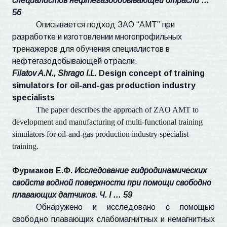
специалистов нефтегазодобывающей отрасли …
56
Описывается подход ЗАО “АМТ” при
разработке и изготовлении многопрофильных
тренажеров для обучения специалистов в
нефтегазодобывающей отрасли.
Filatov A.N., Shrago I.L.
Design concept of training
simulators for oil-and-gas production industry
specialists
The paper describes the approach of ZAO AMT to
development and manufacturing of multi-functional training
simulators for oil-and-gas production industry specialist
training.
Фурмаков Е.Ф.
Исследование гидродинамических
свойств водной поверхности при помощи свободно
плавающих датчиков. Ч.
I
… 59
Обнаружено и исследовано с помощью
свободно плавающих слабомагнитных и немагнитных