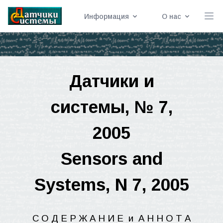
Информация
О нас
Датчики
и
системы
, № 7,
2005
Sensors and
Systems, N 7, 2005
С О Д Е Р Ж А Н И Е
и
А Н
Н
О Т А