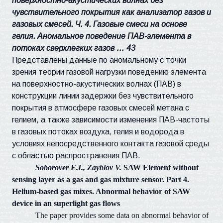
поверхностно-акустических волнах без
чувствительного покрытия как анализатор газов и
газовых смесей. Ч. 4. Газовые смеси на основе
гелия. Аномальное поведение ПАВ-элемента в
потоках сверхлегких газов … 43
Представлены данные по аномальному с точки
зрения теории газовой нагрузки поведению элемента
на поверхностно-акустических волнах (ПАВ) в
конструкции линии задержки без чувствительного
покрытия в атмосфере газовых смесей метана с
гелием, а также зависимости изменения ПАВ-частоты
в газовых потоках воздуха, гелия и водорода в
условиях непосредственного контакта газовой среды
с областью распространения ПАВ.
Soborover E.I., Zayblov V.
SAW Element without
sensing layer as a gas and gas mixture sensor. Part 4.
Helium-based gas mixes. Abnormal behavior of SAW
device in an superlight gas flows
The paper provides some data on abnormal behavior of