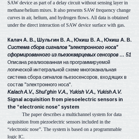
SAW device as part of a delay circuit without sensing layer in
methane/helium mixes. It also presents SAW frequency change
curves in air, helium, and hydrogen flows. All data is obtained
under the direct interaction of SAW device surface with gas.
Калач А. В., Шульгин В. А., Юкиш В. А., Юкиш А. В.
Система сбора сигналов "электронного носа"
сформированного из пьезокварцевых сенсоров … 51
Описана реализованная на программируемой
логической интегральной схеме многоканальная
система сбора сигналов пьезосенсоров, входящих в
состав "электронного носа".
Kalach A.V., Shul’ghin V.A., Yukish V.A., Yukish A.V.
Signal acquisition from piesoelectric sensors in
the “electronic nose” system
The paper describes a multichannel system for data
acquisition from piezoelectric sensors included in the
“electronic nose”. The system is based on a programmable
logic IC.