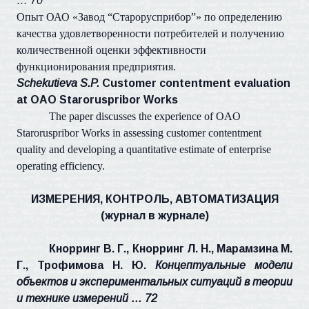
… 70
Опыт ОАО «Завод “Старорусприбор”» по определению
качества удовлетворенности потребителей и получению
количественной оценки эффективности
функционирования предприятия.
Schekutieva S.P.
Customer contentment evaluation
at OAO Staroruspribor Works
The paper discusses the experience of OAO
Staroruspribor Works in assessing customer contentment
quality and developing a quantitative estimate of enterprise
operating efficiency.
ИЗМЕРЕНИЯ, КОНТРОЛЬ, АВТОМАТИЗАЦИЯ
(
журнал в журнале
)
Кнорринг В. Г., Кнорринг Л. Н., Марамзина М.
Г., Трофимова Н. Ю.
Концептуальные модели
объектов и экспериментальных ситуаций в теории
и технике измерений … 72