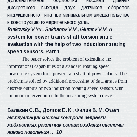
дополнительной обработки массива данных
дискретного выхода двух датчиков оборотов
индукционного типа при минимальном вмешательстве
в конструкцию измерительного узла.
Rutkovsky V.Yu., Sukhanov V.M., Glumov V.M.
A
system for power train’s shaft torsion angle
evaluation with the help of two induction rotating
speed sensors. Part 1
The paper solves the problem of extending the
informational capabilities of a standard rotating speed
measuring system for a power train shaft of power plants. The
problem is solved by additional processing of data arrays from
discrete outputs of two induction rotating speed sensors with
minimum intervention into the measuring system design.
Балакин С. В., Долгов Б. К., Филин В. М.
Опыт
эксплуатации систем контроля заправки
жидкостных ракет как основа создания системы
нового поколения … 10