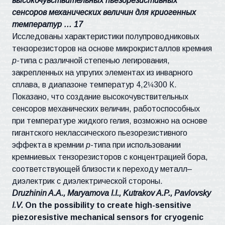
высокочувствительных пьезорезистивных
сенсоров механических величин для криогенных
температур … 17
Исследованы характеристики полупроводниковых
тензорезисторов на основе микрокристаллов кремния
р
-типа с различной степенью легирования,
закрепленных на упругих элементах из инварного
сплава, в диапазоне температур 4,2
¼
300 К.
Показано, что создание высокочувствительных
сенсоров механических величин, работоспособных
при температуре жидкого гелия, возможно на основе
гигантского неклассического пьезорезистивного
эффекта в кремнии
р
-типа при использовании
кремниевых тензорезисторов с концентрацией бора,
соответствующей близости к переходу металл–
диэлектрик с диэлектрической стороны.
Druzhinin A.A., Maryamova I.I., Kutrakov A.P., Pavlovsky
I.V.
On the possibility to create high-sensitive
piezoresistive mechanical sensors for cryogenic