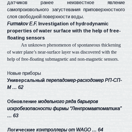
датчиков ранее неизвестное явление
самопроизвольного загустевания приповерхностного
слоя свободной поверхности воды.
Furmakov E.F.
Investigation of hydrodynamic
properties of water surface with the help of free-
floating sensors
An unknown phenomenon of spontaneous thickening
of water plane’s near-surface layer was discovered with the
help of free-floating submagnetic and non-magnetic sensors.
Новые приборы
Универсальный
перепадомер-расходомер РП-СП-
М … 62
Обновление
модельного ряда барьеров
искробезопасности фирмы “Ленпромавтоматика”
… 63
Логические
контроллеры от WAGO … 64