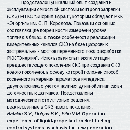
Представлен уникальный опыт создания и
эксплуатации емкостной системы контроля заправки
(СКЗ) МТКС "Энергия-Буран", которым обладает РКК
«Энергия» им. С. П. Королева. Показаны основные
составляющие погрешности измерении уровня
топлива в баках, а также особенности реализации
измерительных каналов СКЗ на базе цифровых
экстремальных мостов переменного тока разработки
РКК "Энергия". Использован опыт эксплуатации
предшествующего поколения СКЗ при создании СКЗ
нового поколения, в основу которой положен способ
косвенного измерения параметров импеданса
двухполюсника с учетом наличия длинной линии связи
до емкостных датчиков. Представлены
методические и структурные решения,
реализованные в СКЗ нового поколения.
Balakin S.V., Dolgov B.K., Filin V.M.
Operation
experience of liquid-propellant rocket fueling
control systems as a basis for new generation