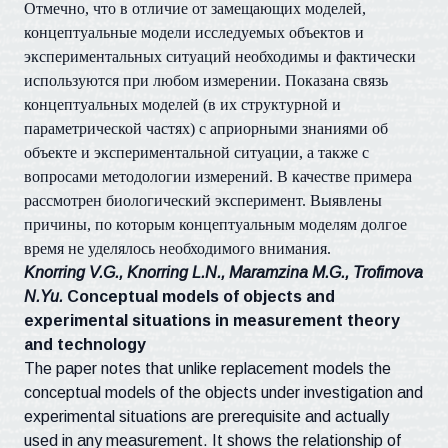
Отмечно, что в отличие от замещающих моделей,
концептуальные модели исследуемых объектов и
экспериментальных ситуаций необходимы и фактически
используются при любом измерении. Показана связь
концептуальных моделей (в их структурной и
параметрической частях) с априорными знаниями об
объекте и экспериментальной ситуации, а также с
вопросами методологии измерений. В качестве примера
рассмотрен биологический эксперимент. Выявлены
причины, по которым концептуальным моделям долгое
время не уделялось необходимого внимания.
Knorring V.G., Knorring L.N., Maramzina M.G., Trofimova
N.Yu.
Conceptual models of objects and
experimental situations in measurement theory
and technology
The paper notes that unlike replacement models the
conceptual models of the objects under investigation and
experimental situations are prerequisite and actually
used in any measurement. It shows the relationship of