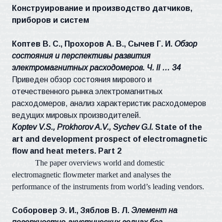
Конструирование и производство датчиков,
приборов и систем
Коптев В. С., Прохоров А. В., Сычев Г. И.
Обзор
состояния и перспективы развития
электромагнитных расходомеров.
Ч.
II
… 34
Приведен обзор состояния мирового и
отечественного рынка электромагнитных
расходомеров, анализ характеристик расходомеров
ведущих мировых производителей.
Koptev V.S., Prokhorov A.V., Sychev G.I.
State of the
art and development prospect of electromagnetic
flow and heat meters. Part 2
The paper overviews world and domestic
electromagnetic flowmeter market and analyses the
performance of the instruments from world’s leading vendors.
Соборовер Э. И., Зяблов В. Л.
Элемент на