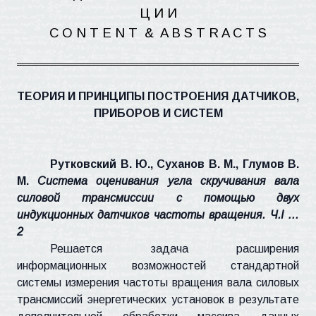
Ц И
И
C O N T E N
T
&
A B S T R A C T S
ТЕОРИЯ И ПРИНЦИПЫ ПОСТРОЕНИЯ ДАТЧИКОВ,
ПРИБОРОВ И СИСТЕМ
Рутковский В. Ю., Суханов В. М., Глумов
В.
М.
Система оценивания угла скручивания вала
силовой трансмиссии с помощью двух
индукционных датчиков частоты вращения. Ч.
I
…
2
Решается задача расширения
информационных возможностей стандартной
системы измерения частоты вращения вала силовых
трансмиссий энергетических установок в результате