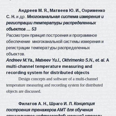
Андреев М. Я., Матвеев Ю. И., Охрименко
С. Н.
и др.
Многоканальная система измерения и
регистрации температуры распределенных
объектов … 53
Рассмотрен принцип построения и программное
обеспечение
многоканальной системы измерения и
регистрации температуры распределенных
объектов.
Andreev M
.
Ya
.,
Matveev Yu
.
I
.,
Okhrimenko S
.
N
.,
et
.
al
.
A
multi-channel temperature measuring and
recording system for distributed objects
Design concepts and software of a multi-channel
temperature measuring and recording system for distributed
objects are discussed.
Филатов А. Н., Шраго И. Л.
Концепция
построения тренажеров АМТ для обучения