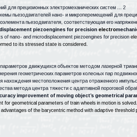
ний для прецизионных электромеханических систем … 2
хемы пьезодвигателей нано- и микроперемещений для преци
оэлемента пьезодвигателя, соответствующая его напряжен
displacement piezoengines for precision
electro
mechani
ts of nano- and microdisplacement piezoengines for precision
ele
rmed to its stressed state is considered.
 параметров движущихся объектов методом лазерной триан
ерения геометрических параметров колесных пар подвижно
ля нахождения местоположения центра отраженного импульс
ества метода центра тяжести с адаптивной пороговой обра
uracy improvement of moving object’s geometrical param
r geometrical parameters of train wheels in motion is solved. D
advantages of the barycentric method with adaptive threshold p