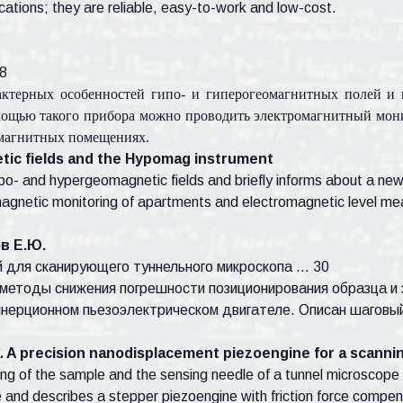
ications; they are reliable, easy-to-work and low-cost.
8
рактерных особенностей гипо- и гиперогеомагнитных полей и
ощью такого прибора можно проводить электромагнитный мони
магнитных помещениях.
c fields and the Hypomag instrument
ypo- and hypergeomagnetic fields and briefly informs about a 
agnetic monitoring of apartments and electromagnetic level me
ов Е.Ю.
 для сканирующего туннельного микроскопа … 30
методы снижения погрешности позиционирования образца и 
нерционном пьезоэлектрическом двигателе. Описан шаговы
.
A precision nanodisplacement piezoengine for a scanni
ning of the sample and the sensing needle of a tunnel microscop
ne and describes a stepper piezoengine with friction force compens