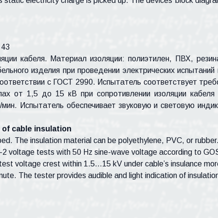
d’s static electricity charge is picked up. The devices’ block diag
 43
яции кабеля. Материал изоляции: полиэтилен, ПВХ, рези
ельного изделия при проведении электрических испытаний
оответствии с ГОСТ 2990. Испытатель соответствует треб
лах от 1,5 до 15 кВ при сопротивлении изоляции кабел
/мин. Испытатель обеспечивает звуковую и световую инди
of cable insulation
ibed. The insulation material can be polyethylene, PVC, or rubber
 EI-2 voltage tests with 50 Hz sine-wave voltage according to 
st voltage crest within 1.5…15 kV under cable’s insulance mor
te. The tester provides audible and light indication of insulation