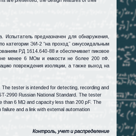
rams are presented; the design features of their
на. Испытатель предназначен для обнаружения,
 по категории ЭИ-2 “на проход” синусоидальным
ованиям РД 1614.640-88 и обеспечивает пиковое
я не менее 6 МОм и емкости не более 200 пФ.
кацию повреждения изоляции, а также выход на
. The tester is intended for detecting, recording and
GOST-2990 Russian National Standard. The tester
e than 6 M
Ω
and capacity less than 200 pF. The
 failure and a link with external automation
Контроль, учет и распределение