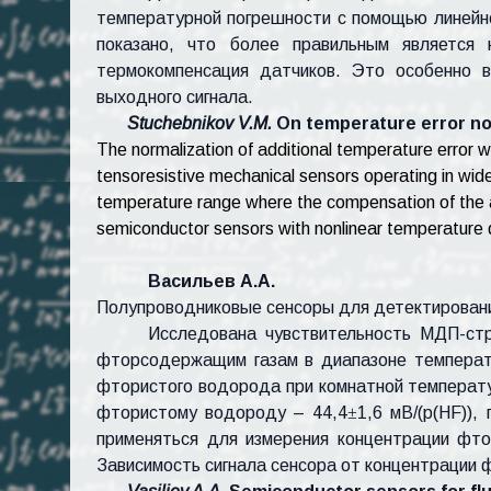
температурной погрешности с помощью линейно
показано, что более правильным является 
термокомпенсация датчиков. Это особенно 
выходного сигнала.
Stuchebnikov V.M.
On temperature error nor
The normalization of additional temperature error w
tensoresistive mechanical sensors operating in wid
temperature range where the compensation of the add
semiconductor sensors with nonlinear temperature 
Васильев А.А.
Полупроводниковые сенсоры для детектирован
Исследована чувствительность МДП-стр
фторсодержащим газам в диапазоне темпера
фтористого водорода при комнатной температу
фтористому водороду – 44,4
±
1,6 мВ/(p(HF))
применяться для измерения концентрации фт
Зависимость сигнала сенсора от концентрации 