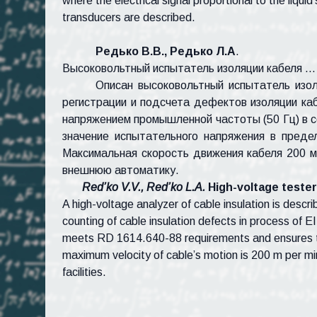
where the electrical signal proportional to the liqui
transducers are described.
Редько В.В., Редько Л.А
.
Высоковольтный испытатель изоляции кабеля …
Описан высоковольтный испытатель изол
регистрации и подсчета дефектов изоляции каб
напряжением промышленной частоты (50 Гц) в с
значение испытательного напряжения в преде
Максимальная скорость движения кабеля 200 м
внешнюю автоматику
.
Red’ko V.V., Red’ko L.A.
High-voltage tester 
A high-voltage analyzer of cable insulation is descr
counting of cable insulation defects in process of
meets RD 1614.640-88 requirements and ensures te
maximum velocity of cable’s motion is 200 m per minu
facilities.