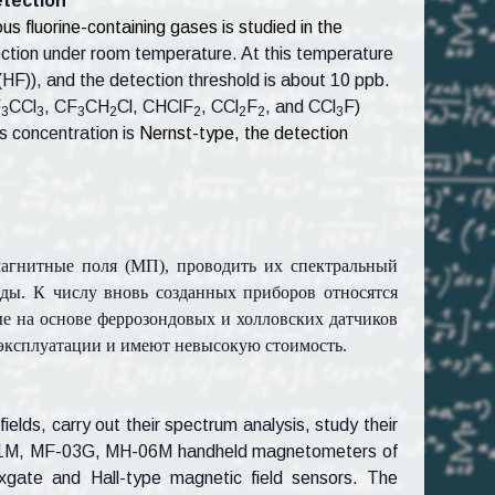
etection
ous fluorine-containing gases is studied in the
ection under room temperature. At this temperature
(HF)), and the detection threshold is about 10 ppb.
F
CCl
, CF
CH
Cl, CHClF
, CCl
F
, and CCl
F)
3
3
3
2
2
2
2
3
s concentration is
Nernst-type, the detection
агнитные поля (МП), проводить их спектральный
ды. К числу вновь созданных приборов относятся
на основе феррозондовых и холловских датчиков
 эксплуатации и имеют невысокую стоимость.
lds, carry out their spectrum analysis, study their
MF-01M, MF-03G, MH-06M handheld magnetometers of
xgate and Hall-type magnetic field sensors. The