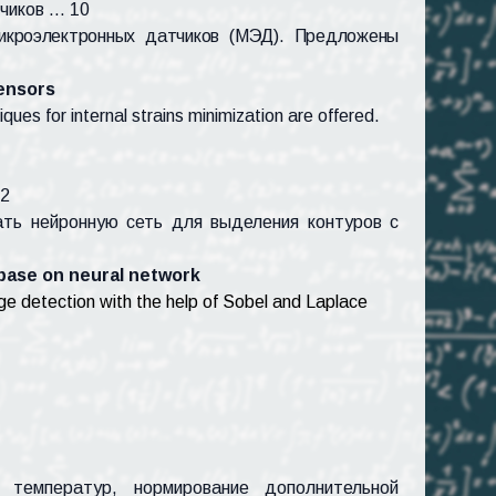
чиков … 10
микроэлектронных датчиков (МЭД). Предложены
sensors
ues for internal strains minimization are offered.
12
ать нейронную сеть для выделения контуров с
 base on neural network
ge detection with the help of Sobel and Laplace
 температур, нормирование дополнительной