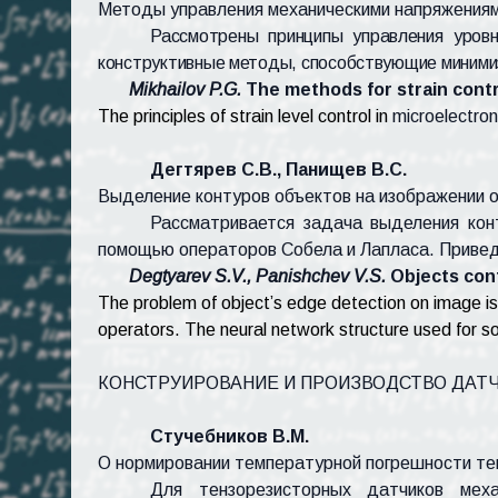
Методы управления механическими напряжениям
Рассмотрены принципы управления уров
конструктивные методы, способствующие минимиз
Mikhailov
P.G.
The methods for strain cont
The principles of strain level control in
microelectron
Дегтярев С.В., Панищев В.С.
Выделение контуров объектов на изображении о
Рассматривается задача выделения кон
помощью операторов Собела и Лапласа. Привед
Degtyarev S.V., Panishchev V.S.
Objects con
The problem of object’s edge detection on image is
operators. The neural network structure used for so
КОНСТРУИРОВАНИЕ И ПРОИЗВОДСТВО ДАТЧ
Стучебников В.М.
О нормировании температурной погрешности те
Для тензорезисторных датчиков меха