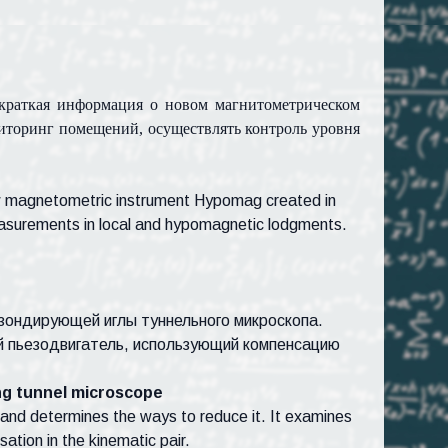
 краткая информация о новом магнитометрическом
торинг помещений, осуществлять контроль уровня
new magnetometric instrument Hypomag created in
asurements in local and hypomagnetic lodgments.
зондирующей иглы туннельного микроскопа.
й пьезодвигатель, использующий компенсацию
ng tunnel microscope
e and determines the ways to reduce it. It examines
ation in the kinematic pair.