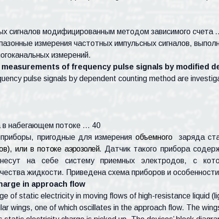
ых сигналов модифицированным методом зависимого счета 
азонные измерения частотных импульсных сигналов, выполн
огоканальных измерений.
 measurements of frequency pulse signals by modified 
quency pulse signals by dependent counting method are invest
а в набегающем потоке … 40
 приборы, пригодные для измерения
объемного
заряда ст
в), или в потоке
аэрозолей
. Датчик такого прибора содер
несут на себе систему приемных электродов, с котор
ичества жидкости.
Приведена схема приборов и особенности
charge in approach flow
e of static electricity in moving flows of high-resistance liquid 
ar wings, one of which oscillates in the approach flow. The wing