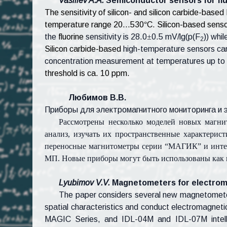
Vasiliev A.A.
Semiconductor sensors for flu
The sensitivity of silicon- and silicon carbide-based
temperature range 20…530
°
C. Silicon-based senso
the
fluorine
sensitivity is 28.0
±
0.5 mV/lg(p(F
)) whi
2
Silicon carbide-based
high-temperature sensors can 
concentration measurement at temperatures up to
threshold is ca. 10 ppm.
Любимов В.В.
Приборы для электромагнитного мониторинга и
Рассмотрены несколько моделей новых магни
анализ, изучать их пространственные характери
переносные магнитометры серии “МАГИК” и инте
МП. Новые приборы могут быть использованы как в
Lyubimov V.V.
Magnetometers for electrom
The paper considers several new
magnetometer 
spatial characteristics and conduct electromagn
MAGIC Series, and IDL-04M and IDL-07M intel