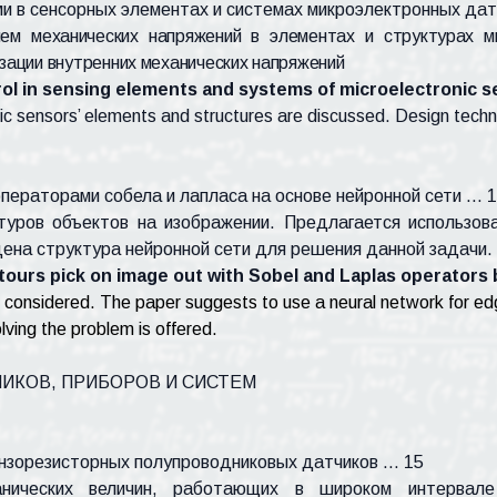
и в сенсорных элементах и системах микроэлектронных дат
нем механических напряжений в элементах и структурах 
ации внутренних механических напряжений
rol in sensing elements and systems of microelectronic 
ic sensors’ elements and structures are discussed. Design techniq
ператорами собела и лапласа на основе нейронной сети … 
туров объектов на изображении. Предлагается использов
ена структура нейронной сети для решения данной задачи.
tours pick on image out with Sobel and Laplas operators
 considered. The paper suggests to use a neural network for ed
lving the problem is offered.
ИКОВ, ПРИБОРОВ И СИСТЕМ
нзорезисторных полупроводниковых датчиков … 15
нических величин, работающих в широком интервале