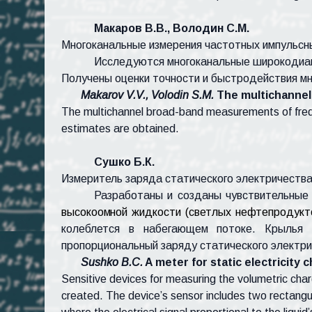
Макаров В.В., Володин С.М.
Многоканальные измерения частотных импульсн
Исследуются многоканальные широкодиап
Получены оценки точности и быстродействия мн
Makarov V.V., Volodin S.M.
The
multichannel
The multichannel broad-band measurements of fre
estimates are obtained.
Сушко Б.К.
Измеритель заряда статического электричеств
Разработаны и созданы чувствительные
высокоомной жидкости (светлых нефтепродукто
колеблется в набегающем потоке. Крылья 
пропорциональный заряду статического электр
Sushko
B.C.
A meter for static electricity 
Sensitive devices for measuring the volumetric charg
created. The device’s sensor includes two rectangul