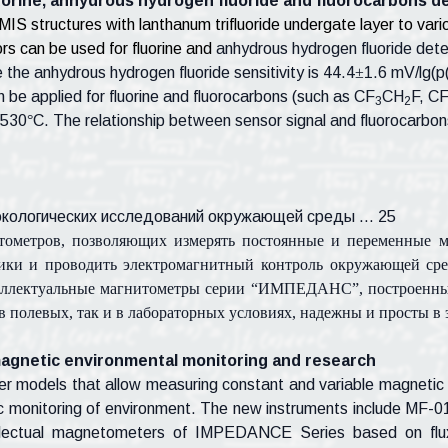
orine, anhydrous hydrogen fluoride and fluorocarbons d
 MIS structures with lanthanum trifluoride undergate layer to vari
rs can be used for fluorine and
anhydrous hydrogen fluoride det
le the anhydrous hydrogen fluoride sensitivity is 44.4
±
1.6 mV/lg(p
be applied for fluorine and
fluorocarbons (such as
CF
CH
F, C
3
2
 530
°
C. The relationship between sensor signal and
fluorocarbon
 экологических исследований окружающей среды …
25
тометров, позволяющих измерять постоянные и переменные м
стики и проводить электромагнитный контроль окружающей сре
ллектуальные магнитометры серии “ИМПЕДАНС”, построенные 
 полевых, так и в лабораторных условиях, надежны и просты в
agnetic environmental monitoring and research
models that allow measuring constant and variable magnetic fie
etic monitoring of environment. The new instruments include 
lectual magnetometers of
IMPEDANCE Series
based on flu