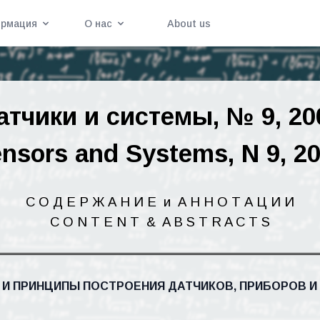
рмация
О нас
About us
атчики
и
системы
, № 9, 20
nsors and Systems, N 9, 2
С О Д Е Р Ж А Н И Е
и
А Н
Н
О Т А Ц И
И
C O N T E N
T
&
A B S T R A C T S
 И ПРИНЦИПЫ ПОСТРОЕНИЯ ДАТЧИКОВ, ПРИБОРОВ И