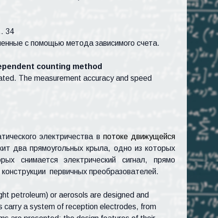
… 34
енные с помощью метода зависимого счета.
dependent counting method
igated. The measurement accuracy and speed
атического электричества в
потоке движущейся
жит два прямоугольных крыла, одно из которых
ых снимается электрический сигнал, прямо
 конструкции
первичных преобразователей.
(light petroleum) or aerosols are designed and
s carry a system of reception electrodes, from