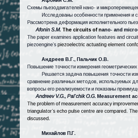
Афонин С.М.
Схемы пьезодвигателей нано- и микроперемеще
Исследованы особенности применения и с
Рассмотрена деформация исполнительного пьез
Afonin S.M.
The circuits of n
ano- and micro
The paper examines application features and circui
piezoengine’s
piezoelectric actuating element confo
Андреев В.Г.,
Пальчик О.В.
Повышение точности измерения геометрических
Решается задача повышения точности изм
сравнение различных методов, используемых д
вопросы его реализуемости и показаны преимущ
Andreev
V.G., Pal’chik O.G.
Measurement acc
The problem of measurement accuracy improvement fo
triangulator’s echo pulse centre are compared.
The 
discussed.
Михайлов П.Г.