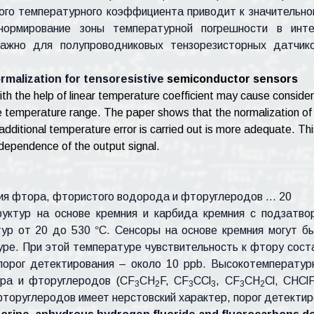
го температурного коэффициента приводит к значительно
нормирование зоны температурной погрешности в инт
важно для полупроводниковых тензорезисторных датчико
malization for tensoresistive
semiconductor sensors
ith the help of linear temperature coefficient may cause conside
e temperature range. The paper shows that the normalization of 
itional temperature error is carried out is more adequate. This 
dependence of the output signal.
ия фтора, фтористого водорода и фторуглеродов … 20
уктур на основе кремния и карбида кремния с подзатв
тур от 20 до 530
°
C. Сенсоры на основе кремния могут б
ре. При этой температуре чувствительность к фтору сост
, порог детектирования – около 10 ppb. Высокотемперату
ора и фторуглеродов (CF
CH
F, CF
CCl
, CF
CH
Cl, CHCl
3
2
3
3
3
2
фторуглеродов имеет нерстовский характер, порог детектир