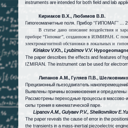
instruments are intended for both field and lab appl
Кириаков В.Х., Любимов В.В.
Гипогеомагнитные поля. Прибор “ГИПОМАГ” … 2
В статье дано описание воздействия и ха
приборе “Гипомаг”, созданном в ИЗМИРАН. С пом
электромагнитной обстановки в локальных и
гипо
Kiriakov V.Kh., Lyubimov V.V.
Hypogeomagneti
The paper describes the effects and features of h
IZMIRAN. The instrument can be used for electrom
Липанов А.М., Гуляев П.В., Шелковник
Прецизионный пьезодвигатель наноперемещений
Выявлены причины возникновения и определены 
Рассмотрены переходные процессы в массово-и
силы трения в кинематической паре.
Lipanov A.M., Gulyaev P.V., Shelkovnikov E.Yu
The paper reveals the cause of error in the positio
the transients in a mass-inertial piezoelectric engi