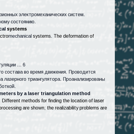
зионных электромеханических систем.
ному состоянию.
cal
systems
ctro
mechanical
systems
.
The deformation of
гуляции … 6
го состава во время движения. Проводится
а лазерного триангулятора. Проанализированы
боткой.
eters by a laser triangulation method
ifferent methods for finding the location of laser
rocessing are shown; the realizability problems are