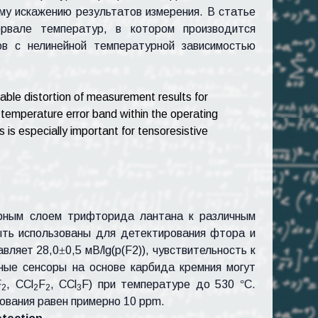
му искажению результатов измерения. В статье
ервале температур, в котором производится
в с нелинейной температурной зависимостью
rable distortion of measurement results for
temperature error band within the operating
is especially important for tensoresistive
орным слоем трифторида лантана к различным
ыть использованы для детектирования фтора и
авляет 28,0
±
0,5 мВ/lg(p(F2)), чувствительность к
рные сенсоры на основе карбида кремния могут
F
, CCl
F
, CCl
F) при температуре до 530
°
C.
2
2
2
3
ования равен примерно 10 ppm.