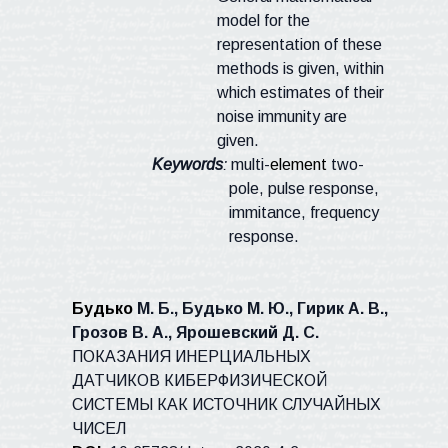
model for the
representation of these
methods is given, within
which estimates of their
noise immunity are
given.
Keywords
:
multi-
element
two-
pole, pulse response,
immitance, frequency
response.
Будько
М. Б., Будько М. Ю., Гирик А. В.,
Грозов В. А., Ярошевский Д. С.
ПОКАЗАНИЯ ИНЕРЦИАЛЬНЫХ
ДАТЧИКОВ КИБЕРФИЗИЧЕСКОЙ
СИСТЕМЫ КАК ИСТОЧНИК СЛУЧАЙНЫХ
ЧИСЕЛ