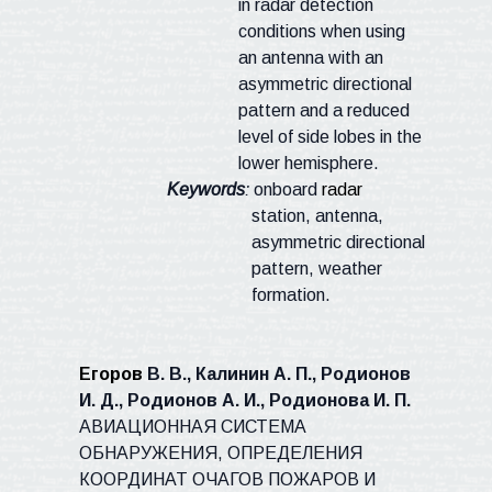
in radar detection
conditions when using
an antenna with an
asymmetric directional
pattern and a reduced
level of side lobes in the
lower hemisphere.
Keywords
:
onboard
radar
station, antenna,
asymmetric directional
pattern, weather
formation.
Егоров
В. В., Калинин А. П., Родионов
И. Д.,
Родионов А. И., Родионова И. П.
АВИАЦИОННАЯ СИСТЕМА
ОБНАРУЖЕНИЯ, ОПРЕДЕЛЕНИЯ
КООРДИНАТ ОЧАГОВ ПОЖАРОВ И