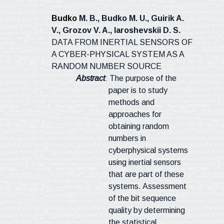
Budko
M. B., Budko M. U., Guirik A.
V., Grozov V. A., Iaroshevskii D. S.
DATA FROM INERTIAL SENSORS OF
A CYBER-PHYSICAL SYSTEM AS A
RANDOM NUMBER SOURCE
Abstract
:
The purpose of the
paper is to study
methods and
approaches for
obtaining random
numbers in
cyberphysical systems
using inertial sensors
that are part of these
systems. Assessment
of the bit sequence
quality by determining
the statistical