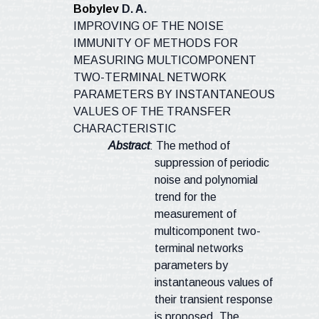
Bobylev
D. A.
IMPROVING OF THE NOISE
IMMUNITY OF METHODS FOR
MEASURING MULTICOMPONENT
TWO-TERMINAL NETWORK
PARAMETERS BY INSTANTANEOUS
VALUES OF THE TRANSFER
CHARACTERISTIC
Abstract
:
The
method
of
suppression
of periodic
noise and polynomial
trend for the
measurement of
multicomponent two-
terminal networks
parameters by
instantaneous values of
their transient response
is proposed. The