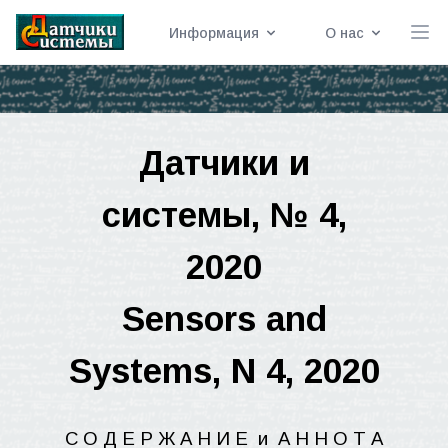
Информация
О нас
Датчики
и
системы
, № 4,
2020
Sensors and
Systems, N 4, 2020
С О Д Е Р Ж А Н И Е
и
А Н
Н
О Т А