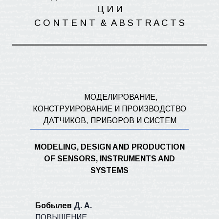
Ц И
И
C O N T E N
T
&
A B S T R A C T S
МОДЕЛИРОВАНИЕ,
КОНСТРУИРОВАНИЕ И ПРОИЗВОДСТВО
ДАТЧИКОВ, ПРИБОРОВ И СИСТЕМ
MODELING, DESIGN AND PRODUCTION
OF SENSORS, INSTRUMENTS AND
SYSTEMS
Бобылев
Д. А.
ПОВЫШЕНИЕ