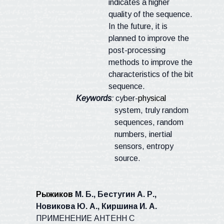
indicates a higher
quality of the sequence.
In the future, it is
planned to improve the
post-processing
methods to improve the
characteristics of the bit
sequence.
Keywords
:
cyber-
physical
system, truly random
sequences, random
numbers, inertial
sensors, entropy
source.
Рыжиков
М. Б., Бестугин А. Р.,
Новикова Ю. А., Киршина И. А.
ПРИМЕНЕНИЕ АНТЕНН С