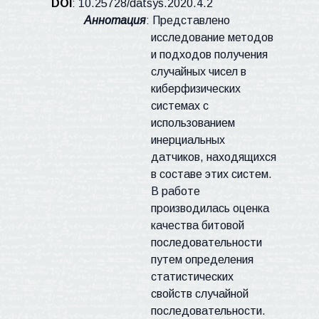
DOI
:
10.25728/
datsys
.2020.4.2
Аннотация
: Представлено
исследование методов
и подходов получения
случайных чисел в
киберфизических
системах с
использованием
инерциальных
датчиков, находящихся
в составе этих систем.
В работе
производилась оценка
качества битовой
последовательности
путем определения
статистических
свойств случайной
последовательности.