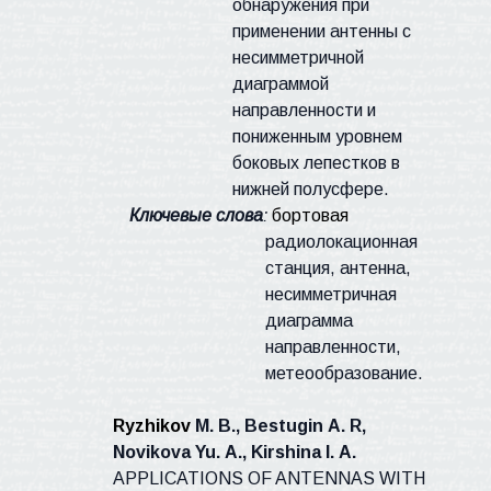
обнаружения при
применении антенны с
несимметричной
диаграммой
направленности и
пониженным уровнем
боковых лепестков в
нижней полусфере.
Ключевые слова
:
бортовая
радиолокационная
станция, антенна,
несимметричная
диаграмма
направленности,
метеообразование.
Ryzhikov
M. B., Bestugin
А
. R,
Novikova Yu.
А
., Kirshina I.
А
.
APPLICATIONS OF ANTENNAS WITH