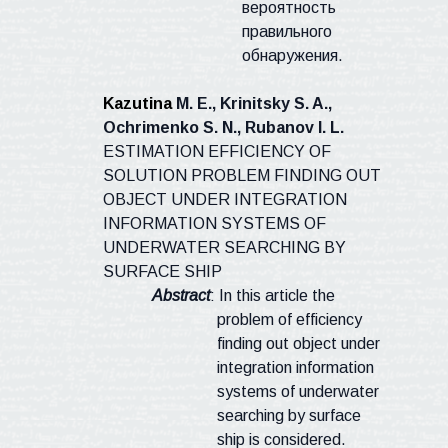
вероятность
правильного
обнаружения.
Kazutina
M. E., Krinitsky S. A.,
Ochrimenko S. N., Rubanov I. L.
ESTIMATION EFFICIENCY OF
SOLUTION PROBLEM FINDING OUT
OBJECT UNDER INTEGRATION
INFORMATION SYSTEMS OF
UNDERWATER SEARCHING BY
SURFACE SHIP
Abstract
: In this article the
problem of efficiency
finding out object under
integration information
systems of underwater
searching by surface
ship is considered.