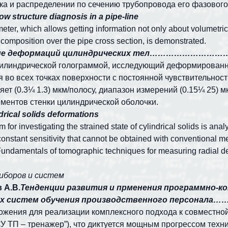
ока и распределении по сечению трубопровода его фазового
ow structure diagnosis in a pipe-line
eter, which allows getting information not only about volumetric
e composition over the pipe cross section, is demonstrated.
ование деформаций цилиндрических тел………
илиндрической голограммой, исследующий деформированн
во всех точках поверхности с постоянной чувствительност
яет (0.3¼ 1.3) мкм/полосу, диапазон измерений (0.15¼ 25)
ментов стенки цилиндрической оболочки.
drical solids deformations
m for investigating the strained state of cylindrical solids is 
 constant sensitivity that cannot be obtained with conventional m
undamentals of tomographic techniques for measuring radial defo
иборов и систем
 А.В.
Тенденции развития и прменения программно-
ерных систем обучения производственного пер
ения для реализации комплексного подхода к совместной
 ТП – тренажер”), что диктуется мощным прогрессом техн