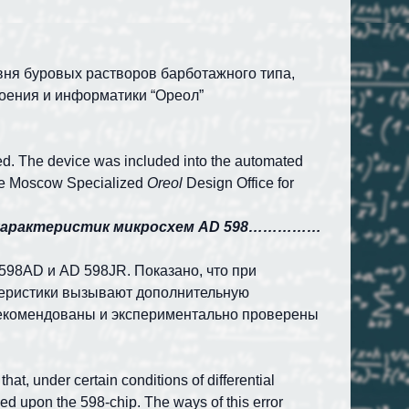
вня буровых растворов барботажного типа,
оения и информатики “Ореол”
ted. The device was included into the automated
 the Moscow Specialized
Oreol
Design Office for
характеристик микросхем
AD
598……………
598А
D
и А
D
598
JR
. Показано, что при
теристики вызывают дополнительную
екомендованы и экспериментально проверены
at, under certain conditions of differential
sed upon the 598-chip. The ways of this error