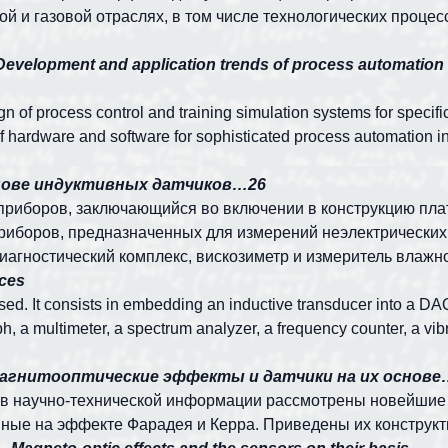
 и газовой отраслях, в том числе технологических процесс
Development and application trends of process automation 
n of process control and training simulation systems for specif
f hardware and software for sophisticated process automation in o
нове индуктивных датчиков…26
приборов, заключающийся во включении в конструкцию пла
приборов, предназначенных для измерений неэлектрических
иагностический комплекс, вискозиметр и измеритель влажно
ices
sed. It consists in embedding an inductive transducer into a DA
aph, a multimeter, a spectrum analyzer, a frequency counter, a vi
агнитооптические эффекты и датчики на их
ков научно-технической информации рассмотрены новейшие 
анные на эффекте Фарадея и Керра. Приведены их конструк