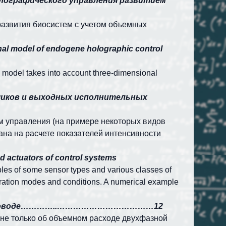
олографического управления развитием
азвития биосистем с учетом объемных
nal model of endogene holographic control
 model takes into account three-dimensional
чиков и выходных исполнительных
м управления (на примере некоторых видов
ана на расчете показателей интенсивности
nd actuators of control systems
ples of some sensor types and various classes of
operation modes and conditions. A numerical example
рубопроводе…………..………………………………12
не только об объемном расходе двухфазной