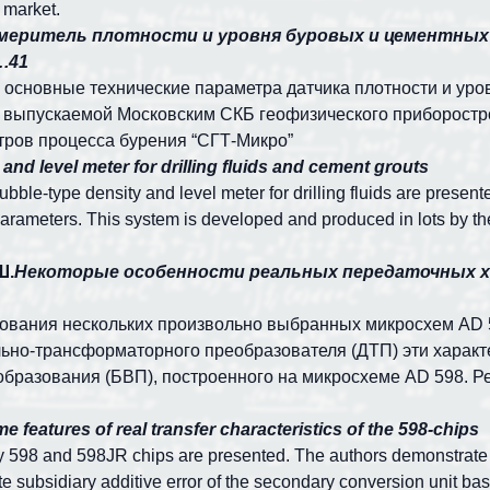
 market.
меритель плотности и уровня буровых и цементных
41
основные технические параметра датчика плотности и уро
о выпускаемой Московским СКБ геофизического приборостр
тров процесса бурения “СГТ-Микро”
and level meter for drilling fluids and cement grouts
bble-type density and level meter for drilling fluids are presen
 parameters. This system is developed and produced in lots by
Ш.
Некоторые особенности реальных передаточных 
ования нескольких произвольно выбранных микросхем А
D
но-трансформаторного преобразователя (ДТП) эти харак
образования (БВП), построенного на микросхеме А
D
598. Р
e features of real transfer characteristics of the 598-chips
ary 598 and 598JR chips are presented. The authors demonstrate th
te subsidiary additive error of the secondary conversion unit ba