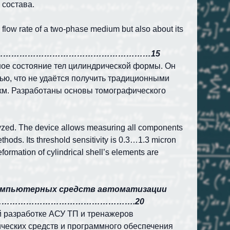
 состава.
 flow rate of a two-phase medium but also about its
…………………………………………………………………15
ое состояние тел цилиндрической формы. Он
ью, что не удаётся получить традиционными
 мкм. Разработаны основы томографического
analyzed. The device allows measuring all components
ethods. Its threshold sensitivity is 0.3…1.3 micron
rmation of cylindrical shell’s elements are
компьютерных средств автоматизации
сонала……………………………………………….20
 разработке АСУ ТП и тренажеров
ических средств и программного обеспечения