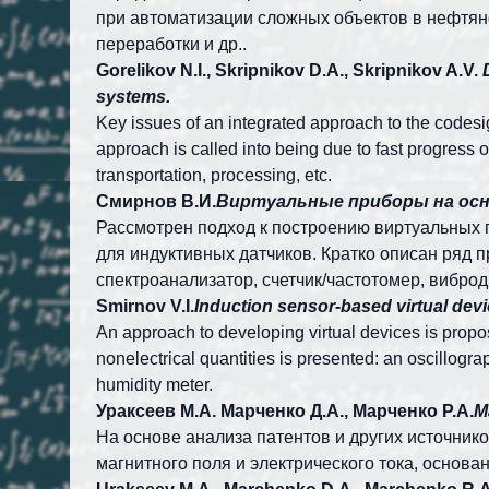
при автоматизации сложных объектов в нефтяной
переработки и др..
Gorelikov N.I., Skripnikov D.A., Skripnikov A.V.
systems.
Key issues of an integrated approach to the codesig
approach is called into being due to fast progress o
transportation, processing, etc.
Смирнов В.И.
Виртуальные приборы на ос
Рассмотрен подход к построению виртуальных 
для индуктивных датчиков. Кратко описан ряд 
спектроанализатор, счетчик/частотомер, виброд
Smirnov V.I.
Induction sensor-based virtual dev
An approach to developing virtual devices is propo
nonelectrical quantities is presented: an oscillogr
humidity meter.
Ураксеев М.А. Марченко Д.А., Марченко Р.А.
М
На основе анализа патентов и других источни
магнитного поля и электрического тока, основ