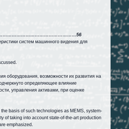
ции………………………………………………………56
еристики систем машинного видения для
iscussed.
ния оборудования, возможности их развития на
 Подчеркнуто определяющее влияние
сти, управления активами, при оценке
 on the basis of such technologies as MEMS, system-
 of taking into account state-of-the-art production
 are emphasized.