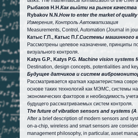
tasks. The mathematical formalization of the chief a
Рыбаков Н.Н.
Как выйти на рынок качес
Rybakov N.N.
How to enter the market of quality
Измерения, Контроль Автоматизация
Measurements, Control, Automation (Journal in jou
Катыс Г.П., Катыс П.Г.
Системы машинного
Рассмотрены целевое назначение, принципы по
визуального контроля.
Katys G.P., Katys P.G.
Machine vision systems f
Destination, design concepts, potentialities and ke
Будущее датчиков и систем вибромони
Рассматривается краткая характеристика совре
основе таких технологий как МЭМС, системы н
экономических факторов и необходимость учета
будущего рассматриваемых систем контроля.
The future of vibration sensors and systems (A 
After a brief description of modern sensors and sys
on-a-chip, wireless and smart sensors are considere
management philosophy, in particular, asset manage