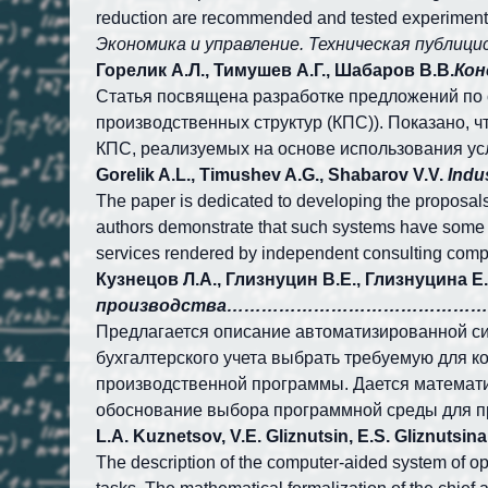
reduction are recommended and tested experimenta
Экономика и управление. Техническая публиц
Горелик А.Л., Тимушев А.Г., Шабаров В.В.
Ко
Статья посвящена разработке предложений по 
производственных структур (КПС)). Показано,
КПС, реализуемых на основе использования ус
Gorelik A.L., Timushev A.G., Shabarov V.V.
Indu
The paper is dedicated to developing the proposals 
authors demonstrate that such systems have some a
services rendered by independent consulting comp
Кузнецов Л.А., Глизнуцин В.Е., Глизнуцина Е
производства……………………………………
Предлагается описание автоматизированной с
бухгалтерского учета выбрать требуемую для к
производственной программы. Дается математи
обоснование выбора программной среды для п
L.A. Kuznetsov, V.E. Gliznutsin, E.S. Gliznutsina
The description of the computer-aided system of o