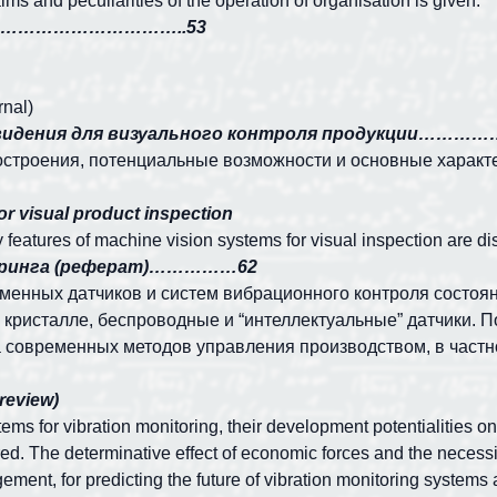
ims and peculiarities of the operation of organisation is given.
тва …………………………..53
rnal)
 видения для визуального контроля продук
строения, потенциальные возможности и основные характ
or visual product inspection
y features of machine vision systems for visual inspection are d
торинга (реферат)……………62
менных датчиков и систем вибрационного контроля состоя
а кристалле, беспроводные и “интеллектуальные” датчики.
 современных методов управления производством, в частно
review)
tems for vibration monitoring, their development potentialities
d. The determinative effect of economic forces and the necessity
ment, for predicting the future of vibration monitoring systems