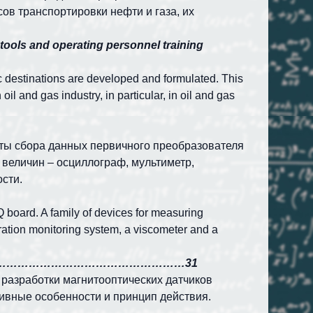
ов транспортировки нефти и газа, их
tools and operating personnel training
ic destinations are developed and formulated. This
il and gas industry, in particular, in oil and gas
ты сбора данных первичного преобразователя
 величин – осциллограф, мультиметр,
сти.
Q board. A family of devices for measuring
bration monitoring system, a viscometer and a
 основе……………………………………………31
разработки магнитооптических датчиков
тивные особенности и принцип действия.