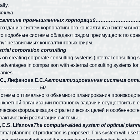
lly.
истика
нсалтинг промышленных корпораций……………
созданию систем корпоративного консалтинга (систем внут
 что подобные системы обладают рядом преимуществ по сра
луг независимых консалтинговых фирм.
strial corporation consulting
on creating corporate consulting systems (internal consulting sy
dvantages in comparison with external consulting systems for c
anies.
.С., Лифанова Е.С.
Автоматизированная система опти
………………………50
истемы оптимального объемного планирования производств
онкретной организации постановку задачи и осуществить в 
ческая формализация стратегических целей и особенносте
рактической реализации системы.
, E.S. Lifanova
The computer-aided system of optimal planni
ptimal planning of production is proposed. This system will use