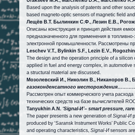
Urakseev M.A., Marchenko D.A., Marchenko R.
Based upon the analysis of patents and other source
based magneto-optic sensors of magnetic field and 
Лещёв В.Т. Былинкин С.Ф., Лезин Е.В., Рогож
Описаны конструкция и принцип действия емко
предназначенного для применения в топливно-э
электронной промышленности. Рассмотрены пр
Leschev V.T., Bylinkin S.F., Lezin E.V., Rogozhi
The design and the operation principle of a silic
applied in fuel and energy complex, in automotive sy
a structural material are discussed.
Мозолевский И., Николин В., Никаноров В., 
газоконденсатного месторожден
Рассмотрен опыт коммерческого учета расхода
технических средств на базе вычислителей
RO
Tanyukhin A.N.
‘Signal-И’
– smart pressure, rar
The paper presents a new generation of
Signal-И
p
produced by ‘Saransk Instrument Works’ Public Com
and operating characteristics,
Signal-И
sensors are 