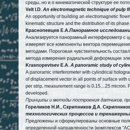
среды, но и о кинематической структуре ее пот
Velt I.D.
An electromagnetic technique of pulp fl
An opportunity of building an electromagnetic flowm
kinematic structure and the distribution of its phas
Краснопевцев Е.А.
Панорамное исслед
Анализируется панорамный интерферометр с ц
измеряет все компоненты вектора перемещения 
методами. Пороговая чувствительность составл
метода измерения радиальной деформации эле
Krasnopevtsev E.A.
A panoramic study of cylin
A panoramic interferometer with cylindrical hologra
of displacement vector in all points of surface with
per strip, measurement range is 0.15…25 micron. F
developed.
Принципы и методы построения датчиков, пр
Гореликов Н.И., Скрипников Д.А. Скрипников
технологических процессов и тренаж
Предложены и сформулированы основные полож
определенной направленности (комплексов “АСУ