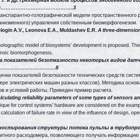
Г. и др.
Трехмерная модель процессов эндогенного г
истем……………………………………..3
анспарантно-голографической модели пространственного р
ганизменного) управления собственным биоморфогенезом.
 Mologin A.V., Leonova E.A., Muldashev E.R.
A three-dimensio
-holographic model of biosystems’ development is proposed. The
rinsic biomorphogenesis.
а показателей безотказности некоторых видов дат
…………………………………….8
нки показателей безотказности технических средств систе
мере электрических машин разных классов). Методика основ
ов и условий работы. Приведен пример расчета.
lculating reliability parameters of some types of sensors a
hnique for control systems’ hardware are considered on the exam
calculation of failure rate in view of the influence of design, 
агностирования структуры потока пульпы в т
нитного расходомера, позволяющего получать информацию 