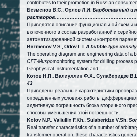
contributes to their promotion in Russian consumer
Безменов В.С., Орлов Л.И
.
Барботажный из
растворов…………………………………………….
Приводятся описание функциональной схемы и 
включенного в состав разработанной и серийн
автоматизированной системы контроля параме
Bezmenov V.S., Orlov L.I.
A bubble-type density 
The operating diagram and engineering data of a bu
СГТ-Микро
monitoring system for drilling process
Geophysical Instrumentation and
Котов Н.П., Валиуллин Ф.Х., Сулаберидзе В.
43
Приведены реальные характеристики преобраз
определенных условиях работы дифференциаль
аддитивную погрешность блока вторичного пре
способы уменьшения этой погрешности.
Kotov N.P., Valiullin F.Kh., Sulaberidze V.Sh.
Som
Real transfer characteristics of a number of arbitr
transformer operation, these characteristics genera