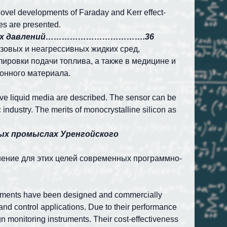
 novel developments of Faraday and Kerr effect-
es are presented.
чных давлений……………………………….36
зовых и неагрессивных жидких сред,
ировки подачи топлива, а также в медицине и
онного материала.
ive liquid media are described. The sensor can be
 industry. The merits of monocrystalline silicon as
вых промыслах Уренгойского
нение для этих целей современных программно-
truments have been designed and commercially
d control applications. Due to their performance
n monitoring instruments. Their cost-effectiveness