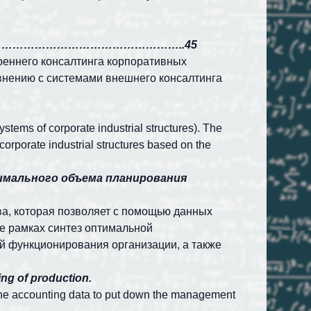
……………………………………………………..45
реннего консалтинга корпоративных
внению с системами внешнего консалтинга
stems of corporate industrial structures). The
orporate industrial structures based on the
мального объема планирования
а, которая позволяет с помощью данных
ее рамках синтез оптимальной
й функционирования организации, а также
ng of production.
 the accounting data to put down the management