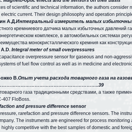
A.
Magneto-optic effects and the sensors on their basis
s of scientific and technical information, the authors consider
electric current. Their design philosophy and operation principl
ин А.Д.
Интегральный измеритель малых избыто
стного кремниевого датчика малых избыточных давлений га
нергетическом комплексе, в автомобильных системах регул
еимущества монокристаллического кремния как конструкци
n A.D.
Integral meter of small overpressures
on capacitance overpressure sensor for gaseous and non-aggress
stems of fuel flow control as well as in medicine and electronic
Божко В.
Опыт учета расхода товарного газа на газо
ия………………………………………………………………..39
 товарного газа традиционными средствами, а также приме
C
-407
FloBoss
.
efaction and pressure difference
sensor
ressure, rarefaction and pressure difference sensors. The ins
pany. The instruments are engineered for process monitoring an
highly competitive with the best samples of domestic and foreig