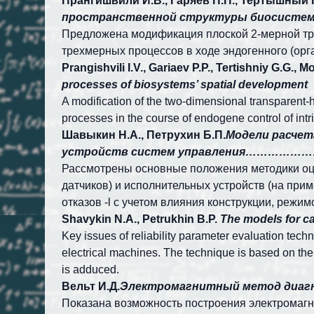
Прангишвили И.В., Гаряев П.П., Тертышный Г.
пространственной структуры биос
Предложена модификация плоской 2-мерной тр
трехмерных процессов в ходе эндогенного (ор
Prangishvili I.V., Gariaev P.P., Tertishniy G.G.,
processes of biosystems’ spatial development
A modification of the two-dimensional transparent
processes in the course of endogene control of int
Шавыкин Н.А., Петрухин Б.П.
Модели расчет
устройств систем управления………
Рассмотрены основные положения методики оце
датчиков) и исполнительных устройств (на при
отказов -
l
с учетом влияния конструкции, режим
Shavykin N.A., Petrukhin B.P.
The models for ca
Key issues of reliability parameter evaluation tec
electrical machines. The technique is based on the 
is adduced.
Вельт И.Д.
Электромагнитный метод ди
Показана возможность построения электромаг