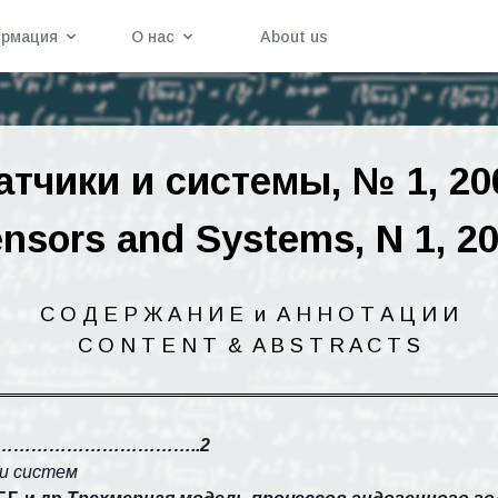
рмация
О нас
About us
атчики
и
системы
, № 1, 20
nsors and Systems, N 1, 2
С О Д Е Р Ж А Н И Е
и
А Н
Н
О Т А Ц И
И
C O N T E N
T
&
A B S T R A C T S
………………………………..2
 и систем