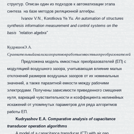
структур. Описан один из подходов к автоматизации этапа
синтеза
на базе методов реляционной алгебры.
Ivanov V.N., Korotkova Ye.Yu.
An automation of structures
synthesis information measurement and control systems on the
basis
“relation algebra”
Кудряшов
Э
.
А
.
Сравнительный
анализ
алгоритмов
работы
емкостных
преобразователей
Предложена модель емкостных преобразователей (ЕП) с
модуляцией воздушного зазора, учитывающая влияние малых
отклонений размеров воздушных зазоров от их номинальных
значений, а также паразитной емкости между рабочими
электродами. Получены зависимости приведенного смещения
нуля, вариаций чувствительности и коэффициента нелинейных
искажений от упомянутых параметров для ряда алгоритмов
работы ЕП.
Kudryashov E.A.
Comparative analysis of capacitance
transducer operation algorithms
A model of a capacitance transducer (CT) with air gap