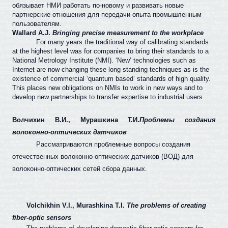
обязывает НМИ работать по-новому и развивать новые
партнерские отношения для передачи опыта промышленным
пользователям.
Wallard A.J.
Bringing precise measurement to the workplace
For many years the traditional way of calibrating standards
at the highest level was for companies to bring their standards to a
National Metrology Institute (NMI). ‘New’ technologies such as
Internet are now changing these long standing techniques as is the
existence of commercial ‘quantum based’ standards of high quality.
This places new obligations on NMIs to work in new ways and to
develop new partnerships to transfer expertise to industrial users.
Волчихин В.И., Мурашкина Т.И.
Проблемы создания
волоконно-оптических датчиков
Рассматриваются проблемные вопросы создания
отечественных волоконно-оптических датчиков (ВОД) для
волоконно-оптических сетей сбора данных.
Volchikhin V.I., Murashkina T.I.
The problems of creating
fiber-optic sensors