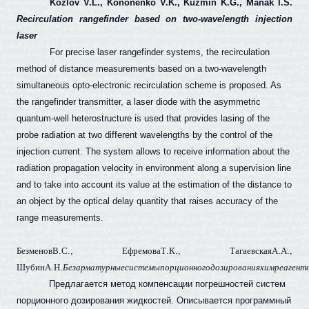
Kozlov V.L., Kononenko V.K., Kuzmin K.G., Manak I.S.
Recirculation rangefinder based on two-wavelength injection
laser
For precise laser rangefinder systems, the recirculation
method of distance measurements based on a two-wavelength
simultaneous opto-electronic recirculation scheme is proposed. As
the rangefinder transmitter, a laser diode with the asymmetric
quantum-well heterostructure is used that provides lasing of the
probe radiation at two different wavelengths by the control of the
injection current. The system allows to receive information about the
radiation propagation velocity in environment along a supervision line
and to take into account its value at the estimation of the distance to
an object by the optical delay quantity that raises accuracy of the
range measurements.
Безменов
В
.
С
.,
Ефремова
Т
.
К
.,
Тагаевская
А
.
А
.,
Шубин
А
.
Н
.
Безарматурные
системы
порционного
дозирования
химреагент
Предлагается метод компенсации погрешностей систем
порционного дозирования жидкостей. Описывается программный