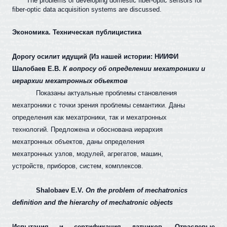
The problems of developing domestic fiber-optic sensors for
fiber-optic data acquisition systems are discussed.
Экономика. Техническая публицистика
Дорогу осилит идущий (Из нашей истории: НИИФИ
Шалобаев Е.В.
К вопросу об определении мехатроники и
иерархии мехатронных объектов
Показаны актуальные проблемы становления
мехатроники с точки зрения проблемы семантики. Даны
определения как мехатроники, так и мехатронных
технологий. Предложена и обоснована иерархия
мехатронных объектов, даны определения
мехатронных узлов, модулей, агрегатов, машин,
устройств, приборов, систем, комплексов.
Shalobaev E.V.
On the problem of mechatronics
definition and the hierarchy of mechatronic objects
Испытания и сертификация датчиков. Отраслевые