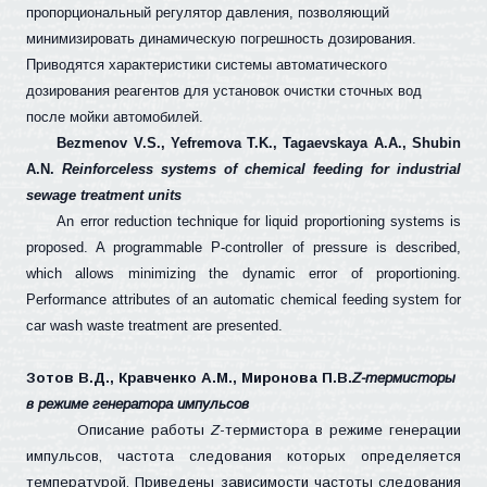
пропорциональный регулятор давления, позволяющий
минимизировать динамическую погрешность дозирования.
Приводятся характеристики системы автоматического
дозирования реагентов для установок очистки сточных вод
после мойки автомобилей.
Bezmenov V.S., Yefremova T.K., Tagaevskaya A.A., Shubin
A.N.
Reinforceless systems of chemical feeding for industrial
sewage treatment units
An error reduction technique for liquid proportioning systems is
proposed. A programmable P-controller of pressure is described,
which allows minimizing the dynamic error of proportioning.
Performance attributes of an automatic chemical feeding system for
car wash waste treatment are presented.
Зотов В.Д., Кравченко А.М., Миронова П.В.
Z
-термисторы
в режиме генератора импульсов
Описание работы
Z
-термистора в режиме генерации
импульсов, частота следования которых определяется
температурой. Приведены зависимости частоты следования