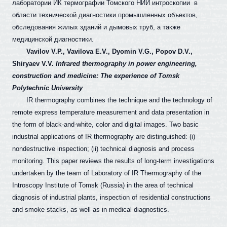
лаборатории ИК термографии Томского НИИ интроскопии
в
области технической диагностики промышленных объектов,
обследования жилых зданий и дымовых труб, а также
медицинской диагностики.
Vavilov V.P., Vavilova E.V., Dyomin V.G., Popov D.V.,
Shiryaev V.V.
Infrared thermography in power engineering,
construction and medicine: The experience of Tomsk
Polytechnic University
IR thermography combines the technique and the technology of
remote express temperature measurement and data presentation in
the form of black-and-white, color and digital images. Two basic
industrial applications of IR thermography are distinguished: (i)
nondestructive inspection; (ii) technical diagnosis and process
monitoring. This paper reviews the results of long-term investigations
undertaken by the team of Laboratory of IR Thermography of the
Introscopy Institute of Tomsk (Russia) in the area of technical
diagnosis of industrial plants, inspection of residential constructions
and smoke stacks, as well as in medical diagnostics.