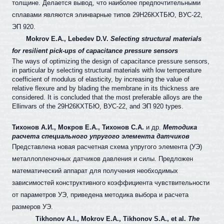
толщине. Делается вывод, что наиболее предпочтительными
сплавами являются элинварные типов 29Н26КХТБЮ, ВУС-22,
ЭП 920.
Mokrov E.A., Lebedev D.V.
Selecting structural materials
for resilient pick-ups of capacitance pressure sensors
The ways of optimizing the design of capacitance pressure sensors,
in particular by selecting structural materials with low temperature
coefficient of modulus of elasticity, by increasing the value of
relative flexure and by blading the membrane in its thickness are
considered. It is concluded that the most preferable alloys are the
Ellinvars of the 29
Н
26
КХТБЮ
,
ВУС
-22, and
ЭП
920 types.
Тихонов А.И., Мокров Е.А., Тихонов С.А.
и др.
Методика
расчета специального упругого элемента датчиков
Представлена новая расчетная схема упругого элемента (УЭ)
металлопленочных датчиков давления и силы. Предложен
математический аппарат для получения необходимых
зависимостей конструктивного коэффициента чувствительности
от параметров УЭ, приведена методика выбора и расчета
размеров УЭ.
Tikhonov A.I.,
Mokrov E.A., Tikhonov S.A., et al.
The