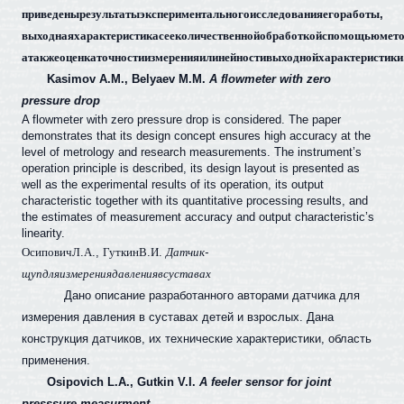
приведены
результаты
экспериментального
исследования
его
работы
,
выходная
характеристика
с
ее
количественной
обработкой
с
помощью
мет
а
также
оценка
точности
измерения
и
линейности
выходной
характеристики
Kasimov A.M., Belyaev M.M.
A flowmeter with zero
pressure drop
A flowmeter with zero pressure drop is considered. The paper
demonstrates that its design concept ensures high accuracy at the
level of metrology and research measurements. The instrument’s
operation principle is described, its design layout is presented as
well as the experimental results of its operation, its output
characteristic together with its quantitative processing results, and
the estimates of measurement accuracy and output characteristic’s
linearity.
Осипович
Л
.
А
.,
Гуткин
В
.
И
.
Датчик
-
щуп
для
измерения
давления
в
суставах
Дано описание разработанного авторами датчика для
измерения давления в суставах детей и взрослых. Дана
конструкция датчиков, их технические характеристики, область
применения.
Osipovich L.A., Gutkin V.I.
A feeler sensor for joint
presssure measurment