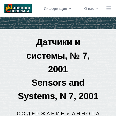
Информация
О нас
Датчики
и
системы
, № 7,
2001
Sensors and
Systems, N 7, 2001
С О Д Е Р Ж А Н И Е
и
А Н
Н
О Т А