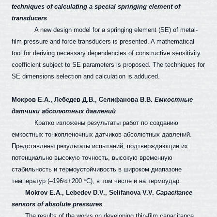
techniques of calculating a special springing element of
transducers
A new design model for a springing element (SE) of metal-
film pressure and force transducers is presented. A mathematical
tool for deriving necessary dependencies of constructive sensitivity
coefficient subject to SE parameters is proposed. The techniques for
SE dimensions selection and calculation is adduced.
Мокров Е.А., Лебедев Д.В., Селифанова В.В.
Емкостные
датчики абсолютных давлений
Кратко изложены результаты работ по созданию
емкостных тонкопленочных датчиков абсолютных давлений.
Представлены результаты испытаний, подтверждающие их
потенциально высокую точность, высокую временную
стабильность и термоустойчивость в широком диапазоне
температур (–196
¼
+200
°
С), в том числе и на термоудар.
Mokrov E.A., Lebedev D.V., Selifanova V.V.
Capacitance
sensors of absolute pressures
The results of the works on developing thin-film capacitance