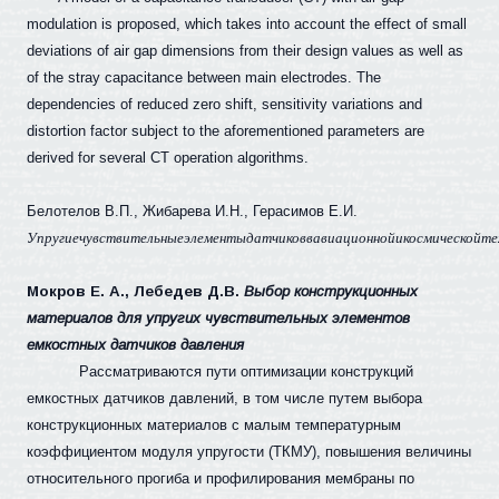
modulation is proposed, which takes into account the effect of small
deviations of air gap dimensions from their design values as well as
of the stray capacitance between main electrodes. The
dependencies of reduced zero shift, sensitivity variations and
distortion factor subject to the aforementioned parameters are
derived for several CT operation algorithms.
Белотелов В.П., Жибарева И.Н., Герасимов Е.И.
Упругие
чувствительные
элементы
датчиков
в
авиационной
и
космической
те
Мокров Е. А., Лебедев Д.В.
Выбор конструкционных
материалов для упругих чувствительных элементов
емкостных датчиков давления
Рассматриваются пути оптимизации конструкций
емкостных датчиков давлений, в том числе путем выбора
конструкционных материалов с малым температурным
коэффициентом модуля упругости (ТКМУ), повышения величины
относительного прогиба и профилирования мембраны по