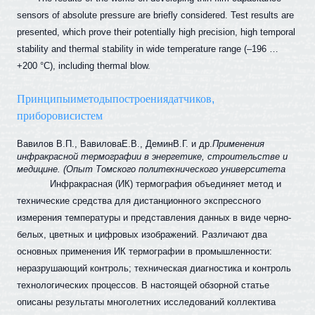
sensors of absolute pressure are briefly considered. Test results are
presented, which prove their potentially high precision, high temporal
stability and thermal stability in wide temperature range (–196 …
+200 °
С
), including thermal blow.
Принципы
и
методы
построения
датчиков
,
приборов
и
систем
Вавилов
В.П., ВавиловаЕ.В., Демин
В.Г.
и др.
Применения
инфракрасной термографии в энергетике, строительстве и
медицине. (Опыт Томского политехнического университета
Инфракрасная (ИК) термография объединяет метод и
технические средства для дистанционного экспрессного
измерения температуры и представления данных в виде черно-
белых, цветных и цифровых изображений. Различают два
основных применения ИК термографии в промышленности:
неразрушающий контроль; техническая диагностика и контроль
технологических процессов. В настоящей обзорной статье
описаны результаты многолетних исследований коллектива