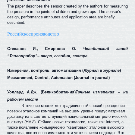
The paper describes the sensor created by the authors for measuring
the pressure in the joints of children and grown-ups. The sensor’s
design, performance attributes and application area are briefly
described.
Российское
производство
Степанов И., Смирнова О.
Челябинский завод
“Теплоприбор”– вчера, сегодня, завтра
Измерения, контроль, автоматизация (Журнал в журнале)
Measurement, Control, Automation (Journal in journal)
Уоллард А.Дж. (Великобритания)
Точные измерения – на
рабочем месте
В течение многих лет традиционный способ проведения
поверки эталонов компаний на высшем уровне предусматривал
доставку их в соответствующий национальный метрологический
институт (НМИ). Сейчас новые технологии, такие как
Internet
, а
также появление коммерческих “квантовых” эталонов высокого
качества, постепенно изменяют эти устоявшиеся подходы. Это