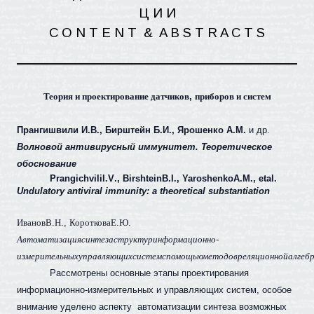
Ц И
И
C O N T E N
T
&
A B S T R A C T S
Теория
и
проектирование
датчиков
,
приборов
и
систем
Прангишвили И.В., Бирштейн Б.И., Ярошенко А.М.
и др.
Волновой антивирусный иммунитет. Теоретическое
обоснование
Prangichvili
I
.
V
.,
Birshtein
B
.
I
.,
Yaroshenko
A
.
M
.,
et
al
.
Undulatory antiviral immunity: a theoretical substantiation
Иванов
В
.
Н
.,
Короткова
Е
.
Ю
.
Автоматизация
синтеза
структур
информационно
-
измерительных
управляющих
систем
с
помощью
методов
реляционной
алгеб
Рассмотрены основные этапы проектирования
информационно-измерительных и управляющих систем, особое
внимание уделено аспекту
автоматизации синтеза возможных