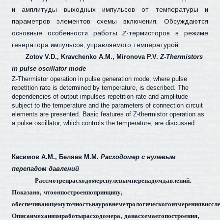
и амплитуды выходных импульсов от температуры и
параметров элементов схемы включения. Обсуждаются
основные особенности работы
Z
-термисторов в режиме
генератора импульсов, управляемого температурой.
Zotov V.D., Kravchenko A.M., Mironova P.V.
Z-Thermistors
in pulse oscillator mode
Z-Thermistor operation in pulse generation mode, where pulse
repetition rate is determined by temperature, is described. The
dependencies of output impulses repetition rate and amplitude
subject to the temperature and the parameters of connection circuit
elements are presented. Basic features of Z-thermistor operation as
a pulse oscillator, which controls the temperature, are discussed.
Касимов А.М., Беляев М.М.
Расходомер с нулевым
перепадом давлений
Рассмотрен
расходомер
с
нулевым
перепадом
давлений
.
Показано
,
что
он
построен
по
принципу
,
обеспечивающему
точность
на
уровне
метрологического
измерения
в
иссл
Описан
механизм
работы
расходомера
,
дана
схема
его
построения
,