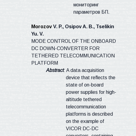
мониторинг
параметров БП.
Morozov
V. P.,
Osipov A. B., Tselikin
Yu. V.
MODE CONTROL OF THE ONBOARD
DC DOWN-CONVERTER FOR
TETHERED TELECOMMUNICATION
PLATFORM
Abstract
: A data acquisition
device that reflects the
state of on-board
power supplies for high-
altitude tethered
telecommunication
platforms is described
on the example of
VICOR DC-DC
converters, containing