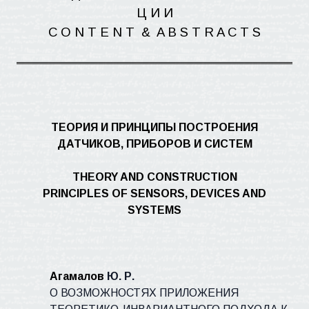
Ц И
И
C O N T E N
T
&
A B S T R A C T S
ТЕОРИЯ И ПРИНЦИПЫ ПОСТРОЕНИЯ
ДАТЧИКОВ, ПРИБОРОВ И СИСТЕМ
THEORY AND CONSTRUCTION
PRINCIPLES OF SENSORS, DEVICES AND
SYSTEMS
Агамалов
Ю. Р.
О ВОЗМОЖНОСТЯХ ПРИЛОЖЕНИЯ