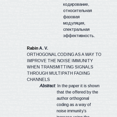
кодирование,
относительная
фазовая
модуляция,
спектральная
эффективность.
Rabin
A. V.
ORTHOGONAL CODING AS A WAY TO
IMPROVE THE NOISE IMMUNITY
WHEN TRANSMITTING SIGNALS
THROUGH MULTIPATH FADING
CHANNELS
Abstract
: In the paper it is shown
that the offered by the
author orthogonal
coding as a way of
noise immunity’s