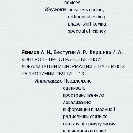
devices.
Keywords
:
noiseless coding,
orthogonal coding,
phase-shift keying,
spectral efficiency.
Якимов
А. Н., Бестугин А. Р., Киршина И. А.
КОНТРОЛЬ ПРОСТРАНСТВЕННОЙ
ЛОКАЛИЗАЦИИ ИНФОРМАЦИИ В НАЗЕМНОЙ
РАДИОЛИНИИ СВЯЗИ
… 13
Аннотация
:
Предложено
оценивать
пространственную
локализацию
информации в наземной
радиолинии связи по
сигналу, формируемому
в приемной антенне