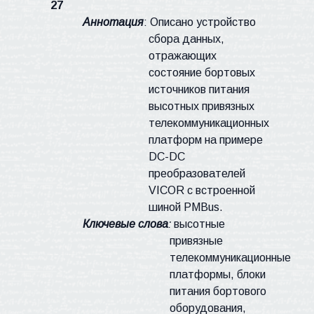
27
Аннотация
:
Описано
устройство
сбора данных,
отражающих
состояние бортовых
источников питания
высот
ных привязных
телекоммуникационных
платформ на примере
DC
-
DC
преобразователей
VICOR
с встроенной
шиной
PMBus
.
Ключевые слова
:
высотные
привязные
телекоммуникационные
платформы
,
блоки
питания бортового
оборудования,