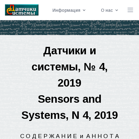
Информация
О нас
Датчики
и
системы
, № 4,
2019
Sensors and
Systems, N 4, 2019
С О Д Е Р Ж А Н И Е
и
А Н
Н
О Т А