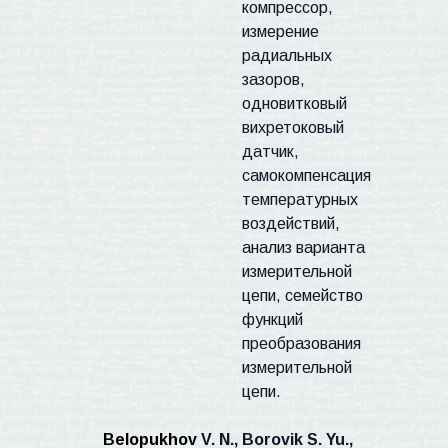
компрессор,
измерение
радиальных
зазоров,
одновитковый
вихретоковый
датчик,
самокомпенсация
температурных
воздействий,
анализ варианта
измерительной
цепи, семейство
функций
преобразования
измерительной
цепи.
Belopukhov
V
.
N
.,
Borovik S
.
Yu
.,