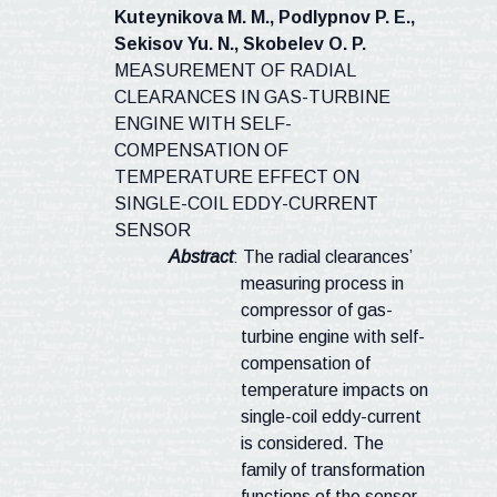
Kuteynikova M
.
M
.,
Podlypnov P
.
E
.,
Sekisov Yu
.
N
.,
Skobelev O
.
P
.
MEASUREMENT OF RADIAL
CLEARANCES IN GAS-TURBINE
ENGINE WITH SELF-
COMPENSATION OF
TEMPERATURE EFFECT ON
SINGLE-COIL EDDY-CURRENT
SENSOR
Abstract
: The radial clearances’
measuring process in
compressor of gas-
turbine engine with self-
compensation of
temperature impacts on
single-coil eddy-current
is considered. The
family of transformation
functions of the sensor