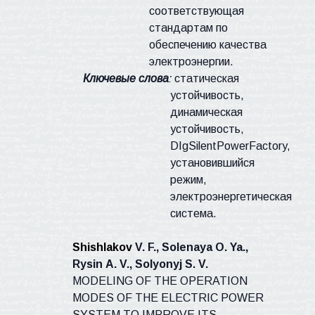
соответствующая
стандартам по
обеспечению качества
электроэнергии.
Ключевые слова
:
статическая
устойчивость,
динамическая
устойчивость,
DIgSilentPowerFactory,
установившийся
режим,
электроэнергетическая
система.
Shishlakov
V. F., Solenaya O. Ya.,
Rysin
А
. V., Solyonyj S. V.
MODELING OF THE OPERATION
MODES OF THE ELECTRIC POWER
SYSTEM TO IMPROVE ITS