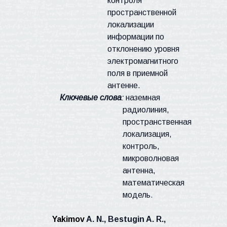
контроля
пространственной
локализации
информации
по
отклонению уровня
электромагнитного
поля в приемной
антенне.
Ключевые слова
:
наземная
радиолиния
,
пространственная
локализация,
контроль,
микроволновая
антенна
,
математическая
модель
.
Yakimov
A. N.,
Bestugin A. R.,