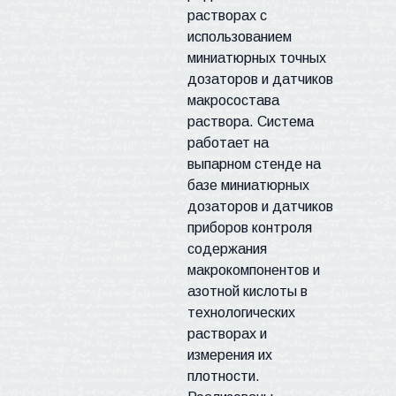
растворах с
использованием
миниатюрных точных
дозаторов и датчиков
макросостава
раствора. Система
работает на
выпарном
стенде
на
базе миниатюрных
дозаторов и датчиков
приборов контроля
содержания
макрокомпонентов и
азотной кислоты в
технологических
растворах и
измерения их
плотности.