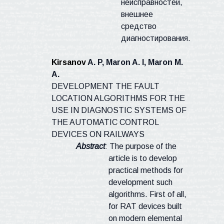
неисправностей,
внешнее
средство
диагностирования.
Kirsanov
A. P,
Maron
A.
I,
Maron
M.
А
.
DEVELOPMENT THE FAULT
LOCATION ALGORITHMS FOR THE
USE IN DIAGNOSTIC SYSTEMS OF
THE AUTOMATIC CONTROL
DEVICES ON RAILWAYS
Abstract
: The purpose of the
article is to develop
practical methods for
development such
algorithms. First of all,
for RAT devices built
on modern elemental