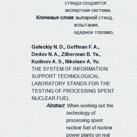
стенда создается
экспертная система.
Ключевые слова
:
выпарной
стенд,
испытания,
ядерное топливо.
Goleckiy
N. D.,
Goffman
F. A.,
Dedov
N. A.,
Zilberman
B.
Ya
.,
Kudinov
A. S.,
Nikolaev
A. Yu.
THE SYSTEM OF INFORMATION
SUPPORT TECHNOLOGICAL
LABORATORY STANDS FOR THE
TESTING OF PROCESSING
SPENT
NUCLEAR FUEL
Abstract
: When working out the
technology of
processing spent
nuclear fuel of nuclear
power plants on real