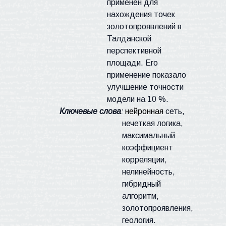
применен для
нахождения точек
золотопроявлений
в
Талданской
перспективной
площади. Его
применение показало
улучшение точности
модели на 10 %.
Ключевые слова
:
нейронная
сеть,
нечеткая логика,
максимальный
коэффициент
корреляции,
нелинейность,
гибридный
алгоритм,
золотопроявления
,
геология.