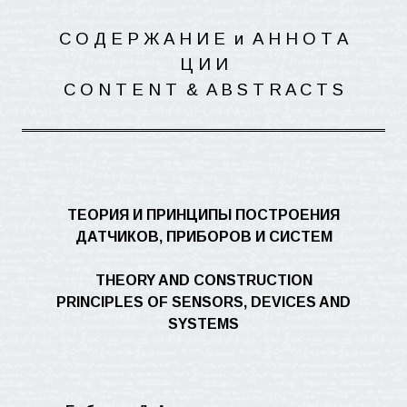
С О Д Е Р Ж А Н И Е
и
А Н
Н
О Т А
Ц И
И
C O N T E N
T
&
A B S T R A C T S
ТЕОРИЯ И ПРИНЦИПЫ ПОСТРОЕНИЯ
ДАТЧИКОВ, ПРИБОРОВ И СИСТЕМ
THEORY AND CONSTRUCTION
PRINCIPLES OF SENSORS, DEVICES AND
SYSTEMS