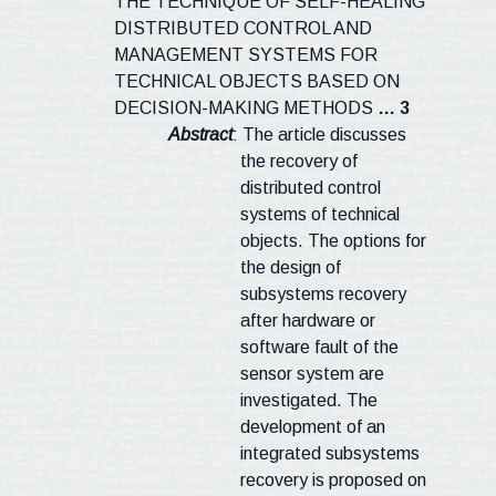
THE TECHNIQUE OF SELF-HEALING
DISTRIBUTED CONTROL AND
MANAGEMENT SYSTEMS FOR
TECHNICAL OBJECTS BASED ON
DECISION-MAKING METHODS
…
3
Abstract
:
The article
discusses
the recovery of
distributed control
systems of technical
objects. The options for
the design of
subsystems recovery
after hardware or
software fault of the
sensor system are
investigated. The
development of an
integrated subsystems
recovery is proposed on