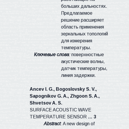
больших дальностях.
Предлагаемое
решение расширяет
область применения
зеркальных топологий
для измерения
температуры.
Ключевые слова
:
поверхностные
акустические волны,
датчик температуры,
линия задержки.
Ancev
I.
G.,
Bogoslovsky
S. V.,
Sapognikov
G. A.,
Zhgoon
S. A.,
Shvetsov
A. S.
SURFACE ACOUSTIC WAVE
TEMPERATURE SENSOR
… 3
Abstract
: A new design of