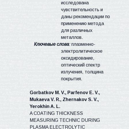
исследована
чувствительность и
даны рекомендации по
применению метода
для различных
металлов.
Ключевые слова
:
плазменно-
электролитическое
оксидирование,
оптический спектр
излучения, толщина
покрытия.
Gorbatkov
M. V.,
Parfenov
E. V.,
Mukaeva
V. R.,
Zhernakov
S. V.,
Yerokhin
A. L.
A COATING THICKNESS
MEASURING
TECHNIC
DURING
PLASMA ELECTROLYTIC