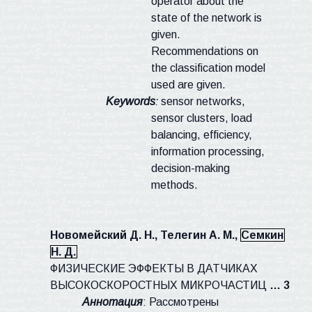
operator about the
state of the network is
given.
Recommendations on
the classification model
used are given.
Keywords
:
sensor networks,
sensor clusters, load
balancing, efficiency,
information processing,
decision-making
methods.
Новомейский
Д. Н., Телегин А. М.,
Семкин
Н. Д.
ФИЗИЧЕСКИЕ ЭФФЕКТЫ В ДАТЧИКАХ
ВЫСОКОСКОРОСТНЫХ МИКРОЧАСТИЦ
… 3
Аннотация
: Рассмотрены