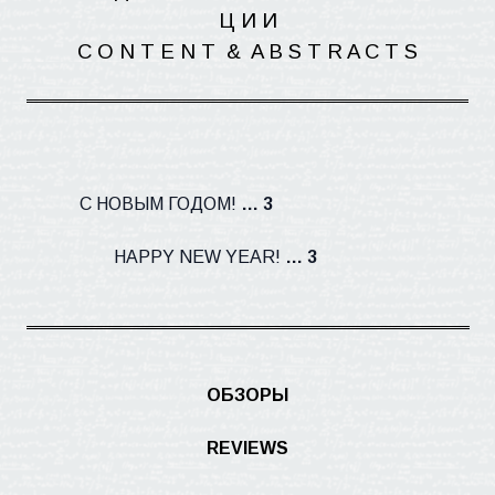
Ц И
И
C O N T E N
T
&
A B S T R A C T S
С НОВЫМ ГОДОМ!
… 3
HAPPY
NEW
YEAR
!
… 3
ОБЗОРЫ
REVIEWS