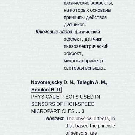
физические эффекты,
на которых основаны
принципы действия
датчиков.
Ключевые слова
:
физический
эффект, датчики,
пьезоэлектрический
эффект,
микрокалориметр,
световая вспышка.
Novomejscky
D. N.,
Telegin
A. M.,
Semkin
N. D.
PHYSICAL EFFECTS USED IN
SENSORS OF HIGH-SPEED
MICROPARTICLES
…
3
Abstract
:
The physical effects,
in
that based the principle
of sensors, are