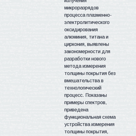
излучения
микроразрядов
процесса плазменно-
электролитического
оксидирования
алюминия, титана и
циркония, выявлены
закономерности для
разработки нового
метода измерения
толщины покрытия без
вмешательства в
технологический
процесс. Показаны
примеры спектров,
приведена
функциональная схема
устройства
измерения
толщины покрытия,