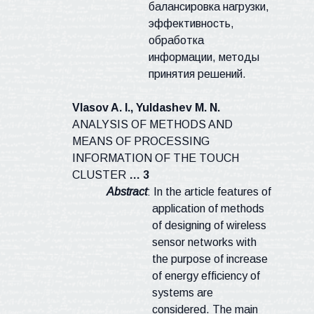
балансировка нагрузки,
эффективность,
обработка
информации, методы
принятия решений.
Vlasov
A. I.,
Yuldashev
M. N.
ANALYSIS OF METHODS AND
MEANS OF PROCESSING
INFORMATION OF THE TOUCH
CLUSTER
…
3
Abstract
: In the article features of
application of methods
of designing of wireless
sensor networks with
the purpose of increase
of energy efficiency of
systems are
considered. The main