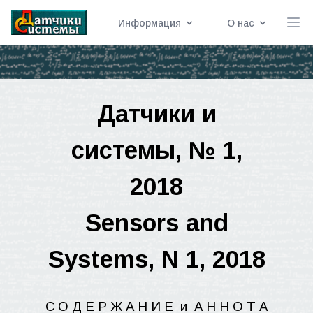
Информация
О нас
Датчики
и
системы
, № 1,
2018
Sensors and
Systems, N 1, 2018
С О Д Е Р Ж А Н И Е
и
А Н
Н
О Т А