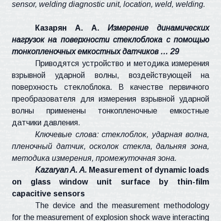
sensor, welding diagnostic unit, location, weld, welding.
Казарян
А. А.
Измерение динамических
нагрузок на поверхности стеклоблока с помощью
тонкопленочных емкостных датчиков … 29
Приводятся устройство и методика измерения
взрывной ударной волны, воздействующей на
поверхность стеклоблока. В качестве первичного
преобразователя для измерения взрывной ударной
волны применены тонкопленочные емкостные
датчики давления.
Ключевые слова: стеклоблок, ударная волна,
пленочный датчик, осколок стекла, дальняя зона,
методика измерения, промежуточная зона.
Kazaryan
A. A.
Measurement of dynamic loads
on glass window unit surface by thin-film
capacitive sensors
The device and the measurement methodology
for the measurement of explosion shock wave interacting