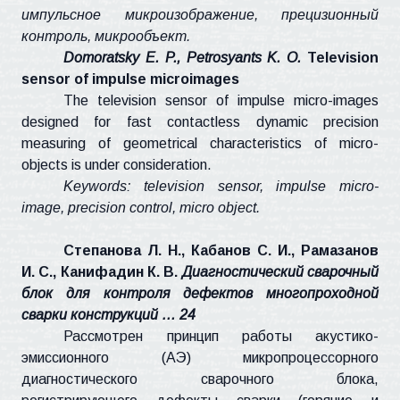
импульсное микроизображение, прецизионный
контроль, микрообъект.
Domoratsky
E. P.,
Petrosyants
K. O.
Television
sensor of impulse
microimages
The television sensor of impulse micro-images
designed for fast
contactless
dynamic precision
measuring of geometrical characteristics of micro-
objects is under consideration.
Keywords: television sensor, impulse micro-
image, precision control, micro object.
Степанова Л. Н., Кабанов С. И., Рамазанов
И. С.,
Канифадин
К. В.
Диагностический сварочный
блок для контроля дефектов многопроходной
сварки конструкций … 24
Рассмотрен принцип работы акустико-
эмиссионного (
АЭ
) микропроцессорного
диагностического сварочного блока,