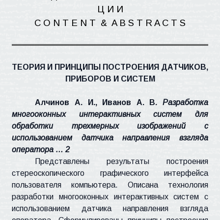
Ц И
И
C O N T E N
T
&
A B S T R A C T S
ТЕОРИЯ И ПРИНЦИПЫ ПОСТРОЕНИЯ ДАТЧИКОВ,
ПРИБОРОВ И СИСТЕМ
Алчинов
А. И., Иванов А. В.
Разработка
многооконных интерактивных систем для
обработки трехмерных изображений с
использованием датчика направления взгляда
оператора … 2
Представлены результаты построения
стереоскопического графического интерфейса
пользователя компьютера. Описана технология
разработки многооконных интерактивных систем с
использованием датчика направления взгляда