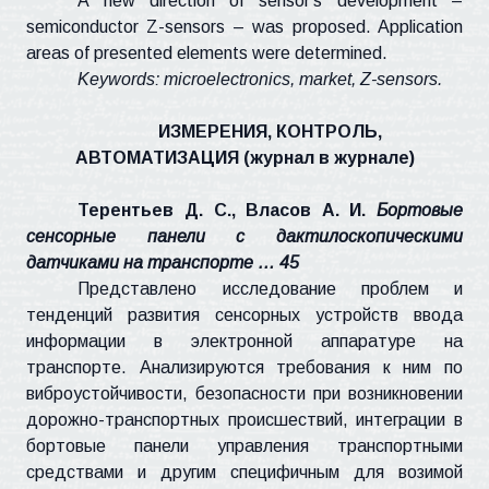
A new direction of sensor's development –
semiconductor Z-sensors – was proposed. Application
areas of presented elements were determined.
Keywords: microelectronics, market, Z-sensors.
ИЗМЕРЕНИЯ, КОНТРОЛЬ,
АВТОМАТИЗАЦИЯ
(
журнал в журнале
)
Терентьев Д. С., Власов А. И.
Бортовые
сенсорные панели с дактилоскопическими
датчиками на транспорте … 45
Представлено исследование проблем и
тенденций развития сенсорных устрой
ств вв
ода
информации в электронной аппаратуре на
транспорте. Анализируются требования к ним по
виброустойчивости
, безопасности при возникновении
дорожно-транспортных происшествий, интеграции в
бортовые панели управления транспортными
средствами и другим специфичным для возимой