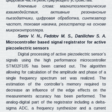
цифровой части регистрирующего устройства.
Ключевые слова: магнитоэлектрические
взаимодействия, активные резонансные
пьезодатчики
, цифровая обработка, синтезатор
частот, токовая накачка, регистратор на основе
микроконтроллера.
Serov
V. N.,
Fedotov
M. S.,
Danilichev
S. A.
Microcontroller based signal
registrator
for active
piezoelectric sensors
Digital processing of active piezoelectric sensor’s
signals using the high performance microcontroller
STM32F105 has been carried out. The algorithm
allowing for calculation of the amplitude and phase of a
single frequency spectrum set was realized. The
estimation of the controller’s memory required to
decrease an influence of the edge effects on the
measurements accuracy has been performed. The
analog-digital part of the
registrator
including a delta-
sigma ADC, a frequency synthesizer and a current