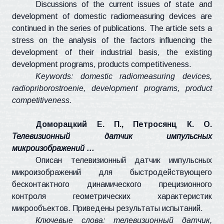
Discussions of the current issues of state and
development of domestic
radiomeasuring
devices are
continued in the series of publications. The article sets a
stress on the analysis of the factors influencing the
development of their industrial basis, the existing
development programs,
products
competitiveness.
Keywords: domestic
radiomeasuring
devices,
radiopriborostroenie
, development programs, product
competitiveness.
Доморацкий
Е. П.,
Петросянц
К. О.
Телевизионный датчик импульсных
микроизображений …
Описан телевизионный датчик импульсных
микроизображений для быстродействующего
бесконтактного динамического прецизионного
контроля геометрических характеристик
микрообъектов. Приведены результаты испытаний.
Ключевые слова: телевизионный датчик,