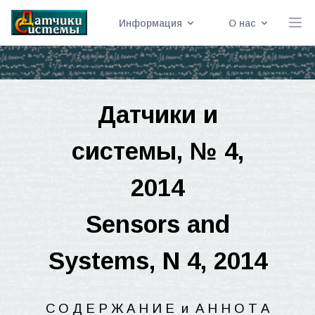
Информация
О нас
Датчики
и
системы
, № 4,
2014
Sensors and
Systems, N 4, 2014
С О Д Е Р Ж А Н И Е
и
А Н
Н
О Т А