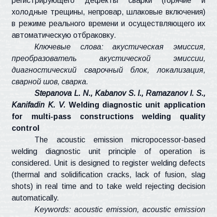
регистрирующего дефекты сварки (горячие и
холодные трещины,
непровар
, шлаковые включения)
в режиме реального времени и осуществляющего их
автоматическую отбраковку.
Ключевые слова: акустическая эмиссия,
преобразователь акустической эмиссии,
диагностический сварочный блок, локализация,
сварной шов, сварка.
Stepanova
L. N.,
Kabanov
S. I.,
Ramazanov
I. S.,
Kanifadin
K. V.
Welding diagnostic unit application
for multi-pass constructions welding quality
control
The acoustic emission
micropocessor
-based
welding diagnostic unit principle of operation is
considered. Unit is designed to register welding defects
(thermal and solidification cracks, lack of fusion, slag
shots) in real time and to take weld rejecting decision
automatically.
Keywords: acoustic emission, acoustic emission