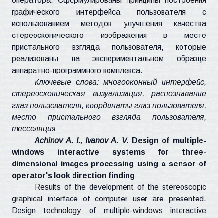
оператора. Сформулированы принципы построения
графического интерфейса пользователя с
использованием методов улучшения качества
стереоскопического изображения в месте
пристального взгляда пользователя, которые
реализованы на экспериментальном образце
аппаратно-программного комплекса.
Ключевые слова: многооконный интерфейс,
стереоскопическая визуализация, распознавание
глаз пользователя, координаты глаз пользователя,
место пристального взгляда пользователя,
тесселяция
Achinov
A. I.,
Ivanov
A. V.
Design of multiple-
windows interactive systems for three-
dimensional images processing using a sensor of
operator's look direction finding
Results of the development of the stereoscopic
graphical interface of computer user are presented.
Design technology of multiple-windows interactive