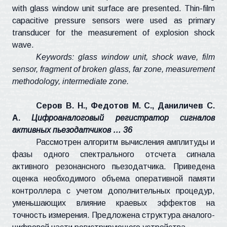
with glass window unit surface are presented. Thin-film
capacitive pressure sensors were used as primary
transducer for the measurement of explosion shock
wave.
Keywords: glass window unit, shock wave, film
sensor, fragment of broken glass, far zone, measurement
methodology, intermediate zone.
Серов В. Н., Федотов М. С.,
Даниличев
С.
А.
Цифроаналоговый регистратор сигналов
активных
пьезодатчиков
… 36
Рассмотрен алгоритм вычисления амплитуды и
фазы одного спектрального отсчета сигнала
активного резонансного
пьезодатчика
. Приведена
оценка необходимого объема оперативной памяти
контроллера с учетом дополнительных процедур,
уменьшающих влияние краевых эффектов на
точность измерения. Предложена структура аналого-