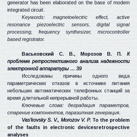
generator has been elaborated on the base of modern
integrated circuit.
Keywords:
magnetoelectric
effect, active
resonance piezoelectric sensors, digital signal
processing, frequency synthesizer, microcontroller
based
registrator
.
Васьковский С. В., Морозов В. П.
К
проблеме ретроспективного анализа надежности
электронной аппаратуры … 39
Исследованы причины одного вида
параметрических отказов в источнике питания
небольших автоматических телефонных станций за
время длительной непрерывной работы.
Ключевые слова: деградация параметров,
старение компонентов, паразитная генерация.
Vas'kovsky
S. V.,
Morozov
V. P.
To the problem
of the faults in electronic
devicesretrospective
analyses