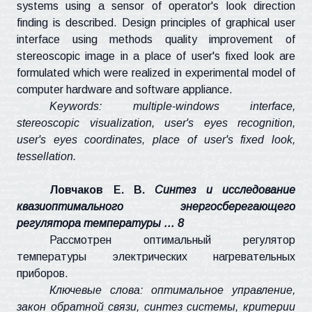
systems using a sensor of operator's look direction
finding is described. Design principles of graphical user
interface using methods quality
improvement of
stereoscopic image in a place of user's fixed look are
formulated which were realized in experimental model of
computer hardware and software appliance.
Keywords: multiple-windows interface,
stereoscopic visualization, user's eyes recognition,
user's eyes coordinates, place of user's fixed look,
tessellation.
Ловчаков
Е. В.
Синтез и исследование
квазиоптимального
энергосберегающего
регулятора температуры … 8
Рассмотрен оптимальный регулятор
температуры электрических нагревательных
приборов.
Ключевые слова: оптимальное управление,
закон обратной связи, синтез системы, критерии