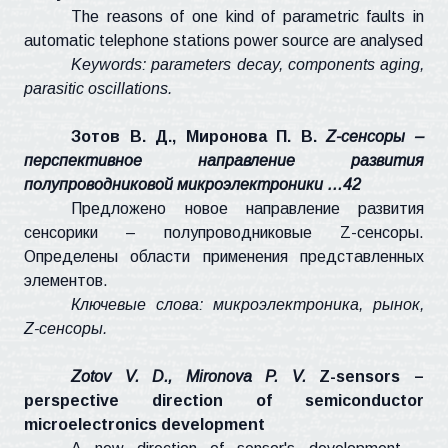
The reasons of one kind of parametric faults in
automatic telephone stations power source are
analysed
Keywords: parameters decay, components aging,
parasitic oscillations.
Зотов В. Д., Миронова П. В.
Z-сенсоры –
перспективное направление развития
полупроводниковой микроэлектроники …42
Предложено новое направление развития
сенсорики
– полупроводниковые Z-сенсоры.
Определены области применения представленных
элементов.
Ключевые слова: микроэлектроника, рынок,
Z-сенсоры.
Zotov
V. D.,
Mironova
P. V.
Z-sensors –
perspective direction of semiconductor
microelectronics development