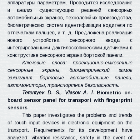
аппаратуры параметрам. Проводится исследование
и анализ существующих решений сенсорных
автомобильных экранов, технологий их производства,
биометрических систем идентификации водителя по
отпечаткам пальцев, и т. д. Предложена реализация
нового устройства сенсорного ввода с
интегрированными дактилоскопическими датчиками в
конструктиве
сенсорного экрана бортовой панели.
Ключевые слова: проекционно-емкостные
сенсорные экраны, биометрический замок
зажигания, бортовые автомобильные панели,
автомониторы, транспортная безопасность.
Terentyev
D. S.,
Vlasov
A. I.
Biometric on-
board sensor panel for transport with fingerprint
sensors
This paper investigates the problems and trends
of touch input devices in electronic equipment on the
transport. Requirements for its development have
analyzed: vibration resistance, safety in the event of